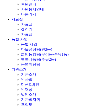
후원안내
자원봉사안내
나눔가게
자료실
자료실
갤러리
자료집
동별 사업
동별 사업
마을성장팀(번3동)
희망동행팀(우이동·수유1동)
행복나눔팀(수유2동)
운영지원팀
기관소개
기관소개
인사말
미션&비전
인재상
법인소개
기관발자취
조직도