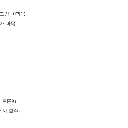
 교양 10과목
추가 과목
 토론X)
응시 필수)