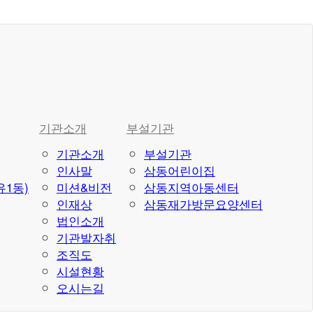
기관소개
부설기관
기관소개
부설기관
인사말
삼동어린이집
1동)
미션&비전
삼동지역아동센터
인재상
삼동재가방문요양센터
법인소개
기관발자취
조직도
시설현황
오시는길