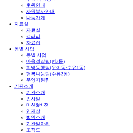
후원안내
자원봉사안내
나눔가게
자료실
자료실
갤러리
자료집
동별 사업
동별 사업
마을성장팀(번3동)
희망동행팀(우이동·수유1동)
행복나눔팀(수유2동)
운영지원팀
기관소개
기관소개
인사말
미션&비전
인재상
법인소개
기관발자취
조직도