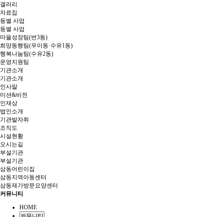
갤러리
자료집
동별 사업
동별 사업
마을성장팀(번3동)
희망동행팀(우이동·수유1동)
행복나눔팀(수유2동)
운영지원팀
기관소개
기관소개
인사말
미션&비전
인재상
법인소개
기관발자취
조직도
시설현황
오시는길
부설기관
부설기관
삼동어린이집
삼동지역아동센터
삼동재가방문요양센터
커뮤니티
HOME
커뮤니티