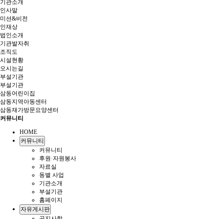
기관소개
인사말
미션&비전
인재상
법인소개
기관발자취
조직도
시설현황
오시는길
부설기관
부설기관
삼동어린이집
삼동지역아동센터
삼동재가방문요양센터
커뮤니티
HOME
커뮤니티
커뮤니티
후원·자원봉사
자료실
동별 사업
기관소개
부설기관
홈페이지
자유게시판
공지사항