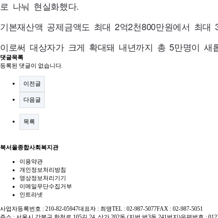
로 나눠 현실화했다.
기본재산액 공제금액도 최대 2억2천
800
만원에서 최대 
이로써 대상자가 크게 확대돼 내년까지 총 5만명이 새
댓글목록
등록된 댓글이 없습니다.
이전글
다음글
목록
북서울종합사회복지관
이용약관
개인정보처리방침
영상정보처리기기
이메일무단수집거부
인트라넷
사업자등록번호 : 210-82-05947
대표자 : 최명
TEL : 02-987-5077
FAX : 02-987-5051
주소 : 서울시 강북구 한천로 105길 24, 상가 202동 (지번:번3동 241번지)
우편번호 : 012