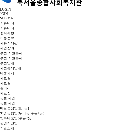
LOGIN
JOIN
SITEMAP
커뮤니티
커뮤니티
공지사항
채용정보
자유게시판
사업참여
후원·자원봉사
후원·자원봉사
후원안내
자원봉사안내
나눔가게
자료실
자료실
갤러리
자료집
동별 사업
동별 사업
마을성장팀(번3동)
희망동행팀(우이동·수유1동)
행복나눔팀(수유2동)
운영지원팀
기관소개