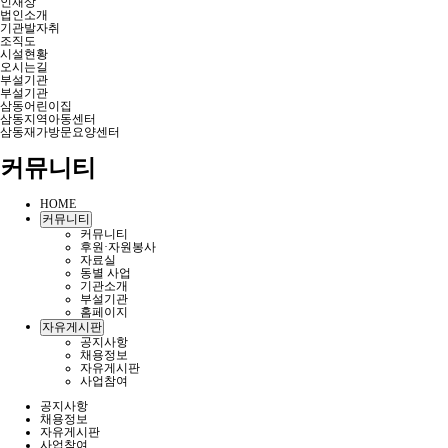
인재상
법인소개
기관발자취
조직도
시설현황
오시는길
부설기관
부설기관
삼동어린이집
삼동지역아동센터
삼동재가방문요양센터
커뮤니티
HOME
커뮤니티
커뮤니티
후원·자원봉사
자료실
동별 사업
기관소개
부설기관
홈페이지
자유게시판
공지사항
채용정보
자유게시판
사업참여
공지사항
채용정보
자유게시판
사업참여