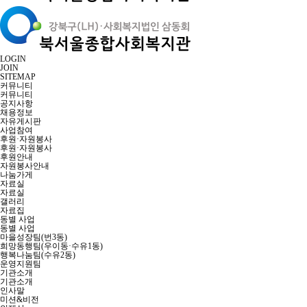
LOGIN
JOIN
SITEMAP
커뮤니티
커뮤니티
공지사항
채용정보
자유게시판
사업참여
후원·자원봉사
후원·자원봉사
후원안내
자원봉사안내
나눔가게
자료실
자료실
갤러리
자료집
동별 사업
동별 사업
마을성장팀(번3동)
희망동행팀(우이동·수유1동)
행복나눔팀(수유2동)
운영지원팀
기관소개
기관소개
인사말
미션&비전