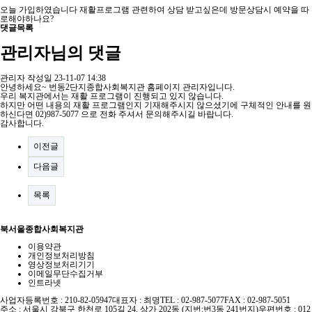
오늘 가입하였습니다 재활프로그램 관련하여 상담 받고싶은데 방문상담시 예약을 따
로해야하나요?
댓글목록
관리자님의 댓글
관리자
작성일
23-11-07 14:38
안녕하세요~ 번동2단지종합사회복지관 홈페이지 관리자입니다.
우리 복지관에서는 재활 프로그램이 진행되고 있지 않습니다.
하지만 어떤 내용의 재활 프로그램인지 기재해주시지 않으셨기에 구체적인 안내를 원
하신다면 02)987-5077 으로 전화 주셔서 문의해주시길 바랍니다.
감사합니다.
이전글
다음글
목록
북서울종합사회복지관
이용약관
개인정보처리방침
영상정보처리기기
이메일무단수집거부
인트라넷
사업자등록번호 : 210-82-05947
대표자 : 최명
TEL : 02-987-5077
FAX : 02-987-5051
주소 : 서울시 강북구 한천로 105길 24, 상가 202동 (지번:번3동 241번지)
우편번호 : 012