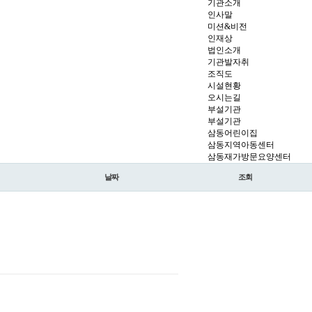
기관소개
인사말
미션&비전
인재상
법인소개
기관발자취
조직도
시설현황
오시는길
부설기관
부설기관
삼동어린이집
삼동지역아동센터
삼동재가방문요양센터
날짜
조회