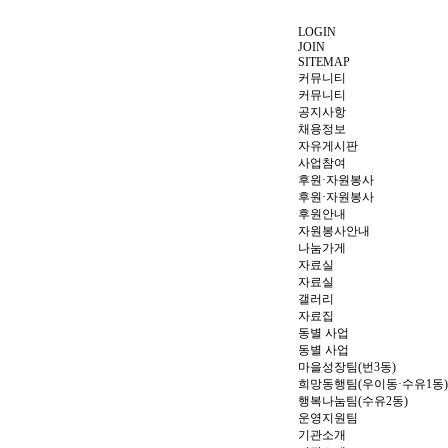
LOGIN
JOIN
SITEMAP
커뮤니티
커뮤니티
공지사항
채용정보
자유게시판
사업참여
후원·자원봉사
후원·자원봉사
후원안내
자원봉사안내
나눔가게
자료실
자료실
갤러리
자료집
동별 사업
동별 사업
마을성장팀(번3동)
희망동행팀(우이동·수유1동)
행복나눔팀(수유2동)
운영지원팀
기관소개