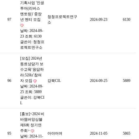
기획사업 '인생
투어(리버스
멘토링)' 중장
청청프로젝트연구
97
년 멘티 모집
2024-09-23
6130
소
날짜: 2024-09-
23
조회: 6130
글쓴이:
청청프
로젝트연구소
[모집] 2024년
동료상담가 보
수교육‘응답하
라:52Hz’참여
96
자 모집
강북CIL
2024-09-25
5889
날짜: 2024-09-
25
조회: 5889
글쓴이:
강북CI
L
[홍보]<2024 비
바챔버앙상블
제6회 정기연
주회>
95
아야어여
2024-11-05
5865
날짜: 2024-11-