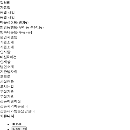
갤러리
자료집
동별 사업
동별 사업
마을성장팀(번3동)
희망동행팀(우이동·수유1동)
행복나눔팀(수유2동)
운영지원팀
기관소개
기관소개
인사말
미션&비전
인재상
법인소개
기관발자취
조직도
시설현황
오시는길
부설기관
부설기관
삼동어린이집
삼동지역아동센터
삼동재가방문요양센터
커뮤니티
HOME
커뮤니티