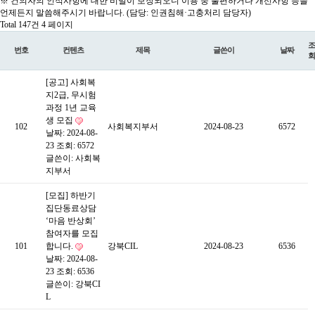
※ 건의자의 인적사항에 대한 비밀이 보장되오니 이용 중 불편하거나 개선사항 등을
언제든지 말씀해주시기 바랍니다. (담당: 인권침해·고충처리 담당자)
Total 147건
4 페이지
조
번호
컨텐츠
제목
글쓴이
날짜
회
[공고] 사회복
지2급, 무시험
과정 1년 교육
생 모집
102
사회복지부서
2024-08-23
6572
날짜: 2024-08-
23
조회: 6572
글쓴이:
사회복
지부서
[모집] 하반기
집단동료상담
‘마음 반상회’
참여자를 모집
101
합니다.
강북CIL
2024-08-23
6536
날짜: 2024-08-
23
조회: 6536
글쓴이:
강북CI
L