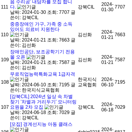
음 수리공' 내담자를 모집 합니
2024-
111
다.
강북CIL
7707
01-30
날짜: 2024-01-30
조회: 7707
글
쓴이:
강북CIL
중증장애인 가구, 가족 중 소득
있어도 의료비 지원한다
2024-
110
김선화
7663
01-21
날짜: 2024-01-21
조회: 7663
글
쓴이:
김선화
장애인공단, 보조공학기기 전용
몰 오픈
2024-
109
김선화
7587
날짜: 2024-01-21
조회: 7587
글
01-21
쓴이:
김선화
무료직업능력특화교육 1급자격
한국지식
2024-
108
7195
날짜: 2024-06-10
조회: 7195
글
교육협회
06-10
쓴이:
한국지식교육협회
[강북CIL] 2024년 일상 속 차별
찾기 '차별과 거리두기' 모니터링
2024-
107
요원을 2차 모집
강북CIL
7029
06-18
날짜: 2024-06-18
조회: 7029
글
쓴이:
강북CIL
[모집] 경계선지능 아동 클래스
2024-