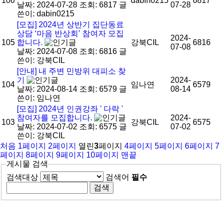
106
dabin0215
6817
날짜: 2024-07-28
조회: 6817
글
07-28
쓴이:
dabin0215
[모집] 2024년 상반기 집단동료
상담 ‘마음 반상회’ 참여자 모집
2024-
105
합니다.
강북CIL
6816
07-08
날짜: 2024-07-08
조회: 6816
글
쓴이:
강북CIL
[안내] 내 주변 민방위 대피소 찾
기
2024-
104
임나연
6579
날짜: 2024-08-14
조회: 6579
글
08-14
쓴이:
임나연
[모집] 2024년 인권강좌 ' 다락 '
참여자를 모집합니다.
2024-
103
강북CIL
6575
날짜: 2024-07-02
조회: 6575
글
07-02
쓴이:
강북CIL
처음
1
페이지
2
페이지
열린
3
페이지
4
페이지
5
페이지
6
페이지
7
페이지
8
페이지
9
페이지
10
페이지
맨끝
게시물 검색
검색대상
검색어
필수