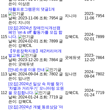
쓴이:
이상은
재활프로그램문의
댓글
1
개
2023-
116
지니야
7954
날짜: 2023-11-06
조회: 7954
글
11-06
쓴이:
지니야
[모집] 2024년 장애인식개선캠
페인 'on & off' 활동가를 모집 합
2024-
115
니다.
강북CIL
7899
02-01
날짜: 2024-02-01
조회: 7899
글
쓴이:
강북CIL
【무료장학지원】제2커리어개
발교육
2023-
114
굿에듀넷
7864
날짜: 2023-12-20
조회: 7864
글
12-20
쓴이:
굿에듀넷
[안내] 쓰샘 이용 안내
2024-
113
날짜: 2024-09-04
조회: 7802
글
임나연
7802
09-04
쓴이:
임나연
[모집] 2024년 일상 속 차별 찾기
'차별과 거리두기' 모니터링 요원
2024-
112
을 모집합니다.
강북CIL
7719
01-24
날짜: 2024-01-24
조회: 7719
글
쓴이:
강북CIL
[모집] 2024년 개별 동료상담 '마