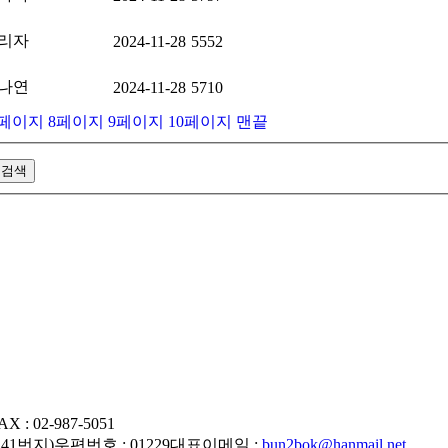
리자
2024-11-28
5552
나연
2024-11-28
5710
페이지
8
페이지
9
페이지
10
페이지
맨끝
AX : 02-987-5051
241번지)
우편번호 : 01229
대표이메일 :
bun2bok@hanmail.net