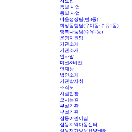
자료집
동별 사업
동별 사업
마을성장팀(번3동)
희망동행팀(우이동·수유1동)
행복나눔팀(수유2동)
운영지원팀
기관소개
기관소개
인사말
미션&비전
인재상
법인소개
기관발자취
조직도
시설현황
오시는길
부설기관
부설기관
삼동어린이집
삼동지역아동센터
삼동재가방문요양센터