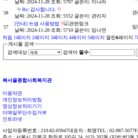
날짜: 2024-11-28
조회: 5797
글쓴이:
이나라
Re: 감사합니다.
관
58
날짜: 2024-11-28
조회: 5552
글쓴이:
관리자
[안내] 쓰샘 사용방법
임
57
날짜: 2024-11-28
조회: 5710
글쓴이:
임나연
처음
1
페이지
2
페이지
3
페이지
4
페이지
5
페이지
열린
6
페이지
7
게시물 검색
검색대상
검색어
필수
북서울종합사회복지관
이용약관
개인정보처리방침
영상정보처리기기
이메일무단수집거부
인트라넷
사업자등록번호 : 210-82-05947
대표자 : 최명
TEL : 02-987-5077
F
주소 : 서울시 강북구 한천로 105길 24, 상가 202동 (지번:번3동 