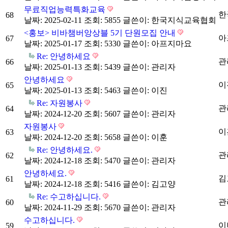
무료직업능력특화교육
한
68
날짜: 2025-02-11
조회: 5855
글쓴이:
한국지식교육협회
<홍보> 비바챔버앙상블 5기 단원모집 안내
아
67
날짜: 2025-01-17
조회: 5330
글쓴이:
아프지마요
Re: 안녕하세요
관
66
날짜: 2025-01-13
조회: 5439
글쓴이:
관리자
안녕하세요
이
65
날짜: 2025-01-13
조회: 5463
글쓴이:
이진
Re: 자원봉사
관
64
날짜: 2024-12-20
조회: 5607
글쓴이:
관리자
자원봉사
이
63
날짜: 2024-12-20
조회: 5658
글쓴이:
이훈
Re: 안녕하세요.
관
62
날짜: 2024-12-18
조회: 5470
글쓴이:
관리자
안녕하세요.
김
61
날짜: 2024-12-18
조회: 5416
글쓴이:
김고양
Re: 수고하십니다.
관
60
날짜: 2024-11-29
조회: 5670
글쓴이:
관리자
수고하십니다.
이
59