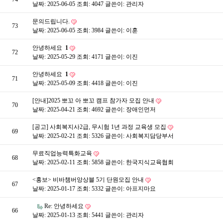
날짜: 2025-06-05
조회: 4047
글쓴이:
관리자
문의드립니다.
73
날짜: 2025-06-05
조회: 3984
글쓴이:
이훈
안녕하세요
1
72
날짜: 2025-05-29
조회: 4171
글쓴이:
이진
안녕하세요
1
71
날짜: 2025-05-09
조회: 4418
글쓴이:
이진
[안내]2025 뽀꼬 아 뽀꼬 캠프 참가자 모집 안내
70
날짜: 2025-04-21
조회: 4692
글쓴이:
장애인먼저
[공고] 사회복지사2급, 무시험 1년 과정 교육생 모집
69
날짜: 2025-02-21
조회: 5326
글쓴이:
사회복지담당부서
무료직업능력특화교육
68
날짜: 2025-02-11
조회: 5858
글쓴이:
한국지식교육협회
<홍보> 비바챔버앙상블 5기 단원모집 안내
67
날짜: 2025-01-17
조회: 5332
글쓴이:
아프지마요
Re: 안녕하세요
66
날짜: 2025-01-13
조회: 5441
글쓴이:
관리자