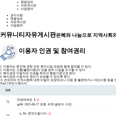
채용정보
자유게시판
사업참여
공지사항
채용정보
자유게시판
사업참여
커뮤니티
자유게시판
은혜와 나눔으로 지역사회와
이용자 인권 및 참여권리
1. 이용자는 본인에 관한 모든 복지사업 과정에 함께 참여할 수 있다.
2. 이용자는 고충(불편사항)이 있을 경우 시정을 요구할 수 있다.
3. 복지관은 이용자의 인권을 최우선 행동기준으로 한다.
4. 복지관은 이용자의 권리가 보장될 수 있도록 한다.
※ 건의자의 인적사항에 대한 비밀이 보장되오니 이용 중 불편하거나 개선사항 등을 언
Total 150건
6 페이지
번호
안녕하세요
1
75
날짜: 2025-06-17
조회: 4120
글쓴이:
이진
Re: 문의드립니다.
74