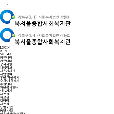
LOGIN
JOIN
SITEMAP
커뮤니티
커뮤니티
공지사항
채용정보
자유게시판
사업참여
후원·자원봉사
후원·자원봉사
후원안내
자원봉사안내
나눔가게
자료실
자료실
갤러리
자료집
동별 사업
동별 사업
마을성장팀(번3동)