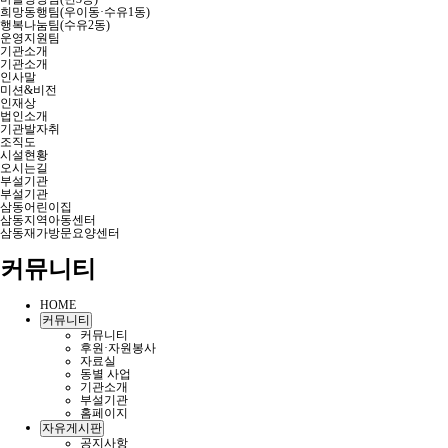
희망동행팀(우이동·수유1동)
행복나눔팀(수유2동)
운영지원팀
기관소개
기관소개
인사말
미션&비전
인재상
법인소개
기관발자취
조직도
시설현황
오시는길
부설기관
부설기관
삼동어린이집
삼동지역아동센터
삼동재가방문요양센터
커뮤니티
HOME
커뮤니티
커뮤니티
후원·자원봉사
자료실
동별 사업
기관소개
부설기관
홈페이지
자유게시판
공지사항