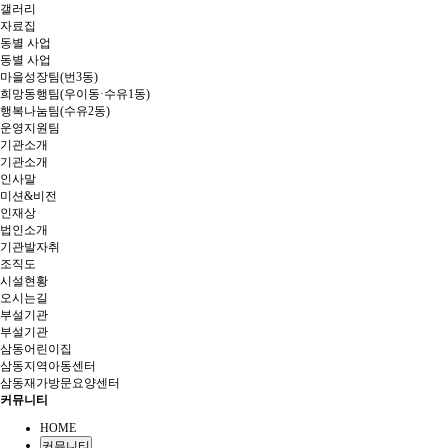
갤러리
자료집
동별 사업
동별 사업
마을성장팀(번3동)
희망동행팀(우이동·수유1동)
행복나눔팀(수유2동)
운영지원팀
기관소개
기관소개
인사말
미션&비전
인재상
법인소개
기관발자취
조직도
시설현황
오시는길
부설기관
부설기관
삼동어린이집
삼동지역아동센터
삼동재가방문요양센터
커뮤니티
HOME
커뮤니티