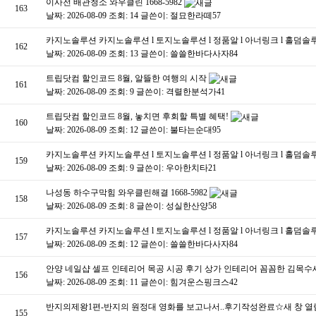
이사전 배관청소 와우클린 1668-5982
163
날짜: 2026-08-09
조회: 14
글쓴이:
절묘한라떼57
카지노솔루션 카지노솔루션 l 토지노솔루션 l 정품알 l 아너링크 l 홀덤
162
날짜: 2026-08-09
조회: 13
글쓴이:
쓸쓸한바다사자84
트립닷컴 할인코드 8월, 알뜰한 여행의 시작
161
날짜: 2026-08-09
조회: 9
글쓴이:
격렬한분석가41
트립닷컴 할인코드 8월, 놓치면 후회할 특별 혜택!
160
날짜: 2026-08-09
조회: 12
글쓴이:
불타는순대95
카지노솔루션 카지노솔루션 l 토지노솔루션 l 정품알 l 아너링크 l 홀덤
159
날짜: 2026-08-09
조회: 9
글쓴이:
우아한치타21
나성동 하수구막힘 와우클린해결 1668-5982
158
날짜: 2026-08-09
조회: 8
글쓴이:
성실한산양58
카지노솔루션 카지노솔루션 l 토지노솔루션 l 정품알 l 아너링크 l 홀덤
157
날짜: 2026-08-09
조회: 12
글쓴이:
쓸쓸한바다사자84
안양 네일샵 셀프 인테리어 목공 시공 후기 상가 인테리어 꼼꼼한 김목수
156
날짜: 2026-08-09
조회: 11
글쓴이:
힘겨운스핑크스42
반지의제왕1편-반지의 원정대 영화를 보고나서..후기작성완료☆새 창 
155