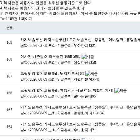
3. 복지관은 이용자의 인권을 최우선 행동기준으로 한다.
4. 복지관은 이용자의 권리가 보장될 수 있도록 한다.
※ 건의자의 인적사항에 대한 비밀이 보장되오니 이용 중 불편하거나 개선사항 등을 언
Total 169건
1 페이지
번호
카지노솔루션 카지노솔루션 l 토지노솔루션 l 정품알 l 아너링크 l 홀덤
169
날짜: 2026-08-09
조회: 4
글쓴이:
우아한치타21
이사전 배관청소 와우클린 1668-5982
168
날짜: 2026-08-09
조회: 8
글쓴이:
성실한산양58
트립닷컴 할인코드 8월, 놓치지 마세요!
167
날짜: 2026-08-09
조회: 9
글쓴이:
격렬한분석가41
트립닷컴 할인코드 8월, 여행의 시작을 여는 특별한 혜택!
166
날짜: 2026-08-09
조회: 8
글쓴이:
불타는순대95
카지노솔루션 카지노솔루션 l 토지노솔루션 l 정품알 l 아너링크 l 홀덤
165
날짜: 2026-08-09
조회: 7
글쓴이:
쓸쓸한바다사자84
카지노솔루션 카지노솔루션 l 토지노솔루션 l 정품알 l 아너링크 l 홀덤
164
날짜: 2026-08-09
조회: 9
글쓴이:
우아한치타21