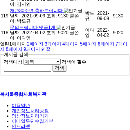
이:
김서연
개관30주년 축하드립니다
박도
2021-
119
날짜: 2021-09-09
조회: 9130
글쓴
9130
규
09-09
이:
박도규
문의드립니다
댓글
1
개
이다
2022-
118
날짜: 2022-04-02
조회: 9020
글쓴
9020
영
04-02
이:
이다영
열린
1
페이지
2
페이지
3
페이지
4
페이지
5
페이지
6
페이지
7
페이
지
8
페이지
9
페이지
맨끝
게시물 검색
검색대상
검색어
필수
북서울종합사회복지관
이용약관
개인정보처리방침
영상정보처리기기
이메일무단수집거부
인트라넷