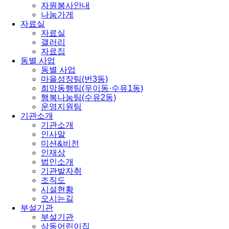
자원봉사안내
나눔가게
자료실
자료실
갤러리
자료집
동별 사업
동별 사업
마을성장팀(번3동)
희망동행팀(우이동·수유1동)
행복나눔팀(수유2동)
운영지원팀
기관소개
기관소개
인사말
미션&비전
인재상
법인소개
기관발자취
조직도
시설현황
오시는길
부설기관
부설기관
삼동어린이집