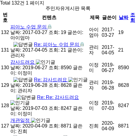
Total 132건
1 페이지
주민자유게시판 목록
번
조
컨텐츠
제목
글쓴이
날짜
호
회
피아노 수업 문의
아이
2017-
132
날짜: 2017-03-27
조회: 19
글쓴이:
19
엄마
03-27
아이엄마
Re: 피아노 수업 문의
관리
2017-
131
날짜: 2017-04-05
조회: 21
글쓴이:
21
자
04-05
관리자
감사드려요
이정
2019-
130
날짜: 2019-06-27
조회: 8590
글쓴
8590
미
06-27
이:
이정미
Re: 감사드려요
관리
2019-
129
날짜: 2019-06-28
조회: 8628
글쓴
8628
자
06-28
이:
관리자
Re: Re: 감사드려요
이정
2019-
128
8247
날짜: 2019-07-03
조회: 8247
글쓴
미
07-03
이:
이정미
개관일정
2020-
127
날짜: 2020-04-09
조회: 8871
글쓴
진희
8871
04-09
이:
진희