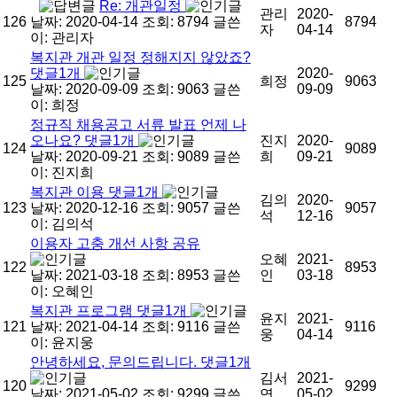
Re: 개관일정
관리
2020-
126
날짜: 2020-04-14
조회: 8794
글쓴
8794
자
04-14
이:
관리자
복지관 개관 일정 정해지지 않았죠?
댓글
1
개
2020-
125
희정
9063
날짜: 2020-09-09
조회: 9063
글쓴
09-09
이:
희정
정규직 채용공고 서류 발표 언제 나
오나요?
댓글
1
개
진지
2020-
124
9089
날짜: 2020-09-21
조회: 9089
글쓴
희
09-21
이:
진지희
복지관 이용
댓글
1
개
김의
2020-
123
날짜: 2020-12-16
조회: 9057
글쓴
9057
석
12-16
이:
김의석
이용자 고충 개선 사항 공유
오혜
2021-
122
8953
날짜: 2021-03-18
조회: 8953
글쓴
인
03-18
이:
오혜인
복지관 프로그램
댓글
1
개
윤지
2021-
121
날짜: 2021-04-14
조회: 9116
글쓴
9116
웅
04-14
이:
윤지웅
안녕하세요, 문의드립니다.
댓글
1
개
김서
2021-
120
9299
날짜: 2021-05-02
조회: 9299
글쓴
연
05-02