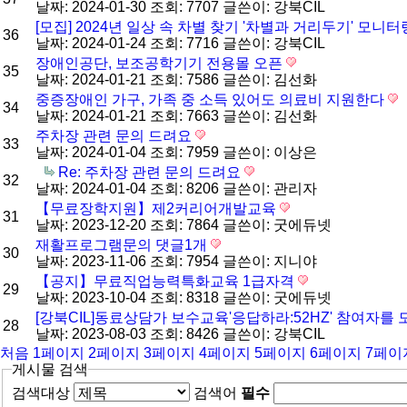
날짜: 2024-01-30
조회: 7707
글쓴이:
강북CIL
[모집] 2024년 일상 속 차별 찾기 '차별과 거리두기' 모
36
날짜: 2024-01-24
조회: 7716
글쓴이:
강북CIL
장애인공단, 보조공학기기 전용몰 오픈
35
날짜: 2024-01-21
조회: 7586
글쓴이:
김선화
중증장애인 가구, 가족 중 소득 있어도 의료비 지원한다
34
날짜: 2024-01-21
조회: 7663
글쓴이:
김선화
주차장 관련 문의 드려요
33
날짜: 2024-01-04
조회: 7959
글쓴이:
이상은
Re: 주차장 관련 문의 드려요
32
날짜: 2024-01-04
조회: 8206
글쓴이:
관리자
【무료장학지원】제2커리어개발교육
31
날짜: 2023-12-20
조회: 7864
글쓴이:
굿에듀넷
재활프로그램문의
댓글
1
개
30
날짜: 2023-11-06
조회: 7954
글쓴이:
지니야
【공지】무료직업능력특화교육 1급자격
29
날짜: 2023-10-04
조회: 8318
글쓴이:
굿에듀넷
[강북CIL]동료상담가 보수교육'응답하라:52HZ' 참여자를
28
날짜: 2023-08-03
조회: 8426
글쓴이:
강북CIL
처음
1
페이지
2
페이지
3
페이지
4
페이지
5
페이지
6
페이지
7
페이
게시물 검색
검색대상
검색어
필수