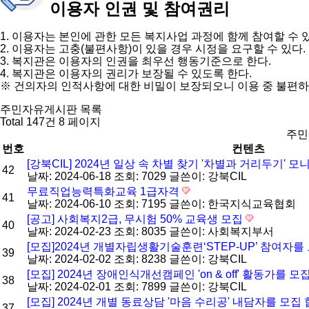
이용자 인권 및 참여권리
1. 이용자는 본인에 관한 모든 복지사업 과정에 함께 참여할 수 
2. 이용자는 고충(불편사항)이 있을 경우 시정을 요구할 수 있다.
3. 복지관은 이용자의 인권을 최우선 행동기준으로 한다.
4. 복지관은 이용자의 권리가 보장될 수 있도록 한다.
※ 건의자의 인적사항에 대한 비밀이 보장되오니 이용 중 불편하
주민자유게시판 목록
Total 147건
8 페이지
주민
번호
컨텐츠
[강북CIL] 2024년 일상 속 차별 찾기 '차별과 거리두기' 
42
날짜: 2024-06-18
조회: 7029
글쓴이:
강북CIL
무료직업능력특화교육 1급자격
41
날짜: 2024-06-10
조회: 7195
글쓴이:
한국지식교육협회
[공고] 사회복지2급, 무시험 50% 교육생 모집
40
날짜: 2024-02-23
조회: 8035
글쓴이:
사회복지부서
[모집]2024년 개별자립생활기술훈련‘STEP-UP’ 참여자
39
날짜: 2024-02-02
조회: 8238
글쓴이:
강북CIL
[모집] 2024년 장애인식개선캠페인 'on & off' 활동가를 모
38
날짜: 2024-02-01
조회: 7899
글쓴이:
강북CIL
[모집] 2024년 개별 동료상담 '마음 수리공' 내담자를 모집
37