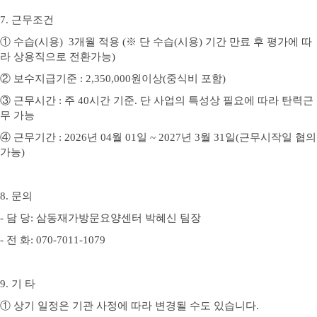
7.
근무조건
①
수습(시용)
3
개월 적용
(
※
단 수습(시용) 기간 만료 후 평가에 따
라 상용직으로 전환가능
)
②
보수지급기준
: 2,350,000
원이상
(중식비 포함
)
③
근무시간
:
주
40
시간 기준
.
단 사업의 특성상 필요에 따라 탄력근
무 가능
④
근무기간
: 2026
년
04
월
01
일
~ 2027
년
3
월
31
일
(
근무시작일 협의
가능
)
8.
문의
-
담 당
:
삼동재가방문요양센터 박혜신 팀장
-
전 화
: 070-7011-1079
9.
기 타
①
상기 일정은 기관 사정에 따라 변경될 수도 있습니다
.