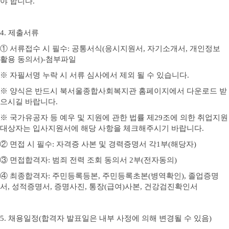
야 합니다
.
4.
제출서류
①
서류접수 시 필수
:
공통서식
(
응시지원서
,
자기소개서
,
개인정보
활용 동의서
)-
첨부파일
※
자필서명 누락 시 서류 심사에서 제외 될 수 있습니다
.
※
양식은 반드시 북서울
종합사회복지관 홈페이지에서 다운로드 받
으시길 바랍니다
.
※
국가유공자 등 예우 및 지원에 관한 법률 제
29
조에 의한 취업지원
대상자는 입사지원서에 해당 사항을 체크해주시기 바랍니다
.
②
면접 시 필수
:
자격증 사본 및 경력증명서 각
1
부
(
해당자
)
③
면접합격자
:
범죄 전력 조회 동의서
2
부
(
전자동의
)
④
최종합격자
:
주민등록등본
,
주민등록초본
(
병역확인
),
졸업증명
서
,
성적증명서
,
증명사진
,
통장
(
급여
)
사본
,
건강검진확인서
5.
채용일정
(
합격자 발표일은 내부 사정에 의해 변경될 수 있음
)