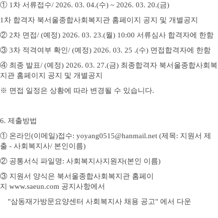
①
1
차 서류접수
/ 2026. 03. 04.(수
) ~ 2026. 03. 20.(금
)
1
차 합격자 북서울
종합사회복지관 홈페이지 공지 및 개별공지
②
2
차 면접
/ (
예정
) 2026. 03. 23.(월
) 10:00
서류심사 합격자에 한함
③
3
차 적격여부 확인
/ (
예정
) 2026. 03. 25 .(수
)
면접합격자에 한함
④
최종 발표
/ (
예정
) 2026. 03. 27.(금
)
최종합격자 북서울
종합사회복
지관 홈페이지 공지 및 개별공지
※
면접 일정은 상황에 따라 변경될 수 있습니다
.
6.
제출방법
①
온라인
(
이메일
)
접수
: yoyang0515@hanmail.net (
제목
:
지원서 제
출
- 사회복지사/
본인이름
)
②
공통서식 파일명
: 사회복지사지원자(
본인 이름)
③
지원서 양식은 북서울
종합사회복지관 홈페이
지
www.saeun.com
공지사항에서
"삼동재가방문요양센터 사회복지사 채용 공고" 에서 다운