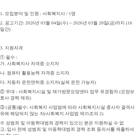
1.
모집분야 및 인원
:
사회복지사
/ 1
명
2.
공고기간
: 2026
년
03
월
04
일
(수
) ~ 2026
년
03
월
20
일
(금
)
까지
(16
일간
)
3.
지원자격
①
필수
:
가
.
사회복지사 자격증 소지자
나
. 컴퓨터 활용능력 자격증 소지자
다
.
자동차 운전면허증 소지자
(
실제 운전 가능자
)
②
우대
:
사회복지시설 및 재가방문요양센터 업무 유경험자 (요양보
호사 경력 제외)
③
(
공통
)
필수
:
사회복지 사업법에 따라 사회복지시설 종사자 결격사
유에 해당되지 않는 자
(
사회복지 사업법 제
35
조의
2)
※
성범죄 및 아동학대범죄 경력이 있으신 분은 지원하실 수 없
고
,
입사 전에 성범죄 및 아동학대범죄 경력 조회 동의서를 제출하셔