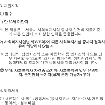
3.
지원자격
①
필수
1)
만
60
세 미만자
※
본 채용은
「
서울시 사회복지시설 종사자 인건비 지급기준
」
에 따른 인건비 보조 상한 연력을 준용합니다
.
2)
사회복지사업법 제
35
조의
2
에 따른 사회복지시설 종사자 결격사
유에 해당하지 않는 자
※
범죄경력
,
성범죄경력 또는 아동학대 등 범죄경력이 있는 경
우 지원할 수 없으며
,
입사 전 범죄경력
,
성범죄경력 및 아
동학대범죄 조회에 대한 동의서를 제출하셔야 합니다
.
②
우대
:
사회복지사 자격증 소지자
,
사회복지관 업무 유경험
자
,
운전면허 소지자
(
실제 운전 가능자
) 우대
4.
제출서류
①
서류접수 시 필수
:
공통서식
(
응시지원서
,
자기소개서
,
개인정
보 동의서
) -
첨부파일