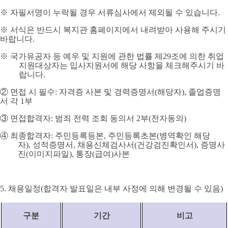
※
자필서명이 누락될 경우 서류심사에서 제외될 수 있습니다
.
※
서식은 반드시 복지관 홈페이지에서 내려받아 사용해 주시기
바랍니다
.
※
국가유공자 등 예우 및 지원에 관한 법률 제
29
조에 의한 취업
지원대상자는 입사지원서에 해당 사항을 체크해주시기 바
랍니다
.
②
면접 시 필수
:
자격증 사본 및 경력증명서
(
해당자
),
졸업증명
서 각
1
부
③
면접합격자
:
범죄 전력 조회 동의서
2
부
(
전자동의
)
④
최종합격자
:
주민등록등본
,
주민등록초본
(
병역확인 해당
자
),
성적증명서
,
채용신체검사서
(
건강검진확인서
),
증명사
진
(
이미지파일
),
통장
(
급여
)
사본
5.
채용일정
(
합격자 발표일은 내부 사정에 의해 변경될 수 있음
)
구분
기간
비고