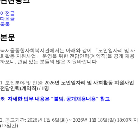
관련링크
이전글
다음글
목록
본문
북서울종합사회복지관에서는 아래와 같이
「
노인일자리 및 사
회활동 지원사업
」
운영을 위한 전담인력
(
계약직
)
을 공개 채용
하오니
,
관심 있는 분들의 많은 지원바랍니다
.
1.
모집분야 및 인원
:
2026
년 노인일자리 및 사회활동 지원사업
전담인력
(
계약직
) / 1명
※ 자세한 업무 내용은 "붙임. 공개채용내용" 참고
2.
공고기간
: 2026
년
1
월 6
일
(화
) ~ 2026
년
1
월 18
일
(일
) 18:00
까지
(13
일간
)