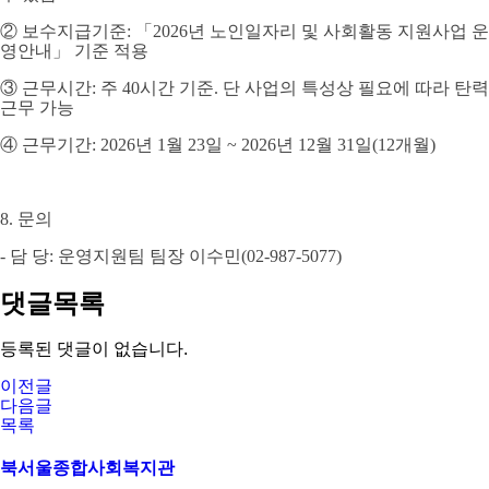
②
보수지급기준
:
「
2026
년 노인일자리 및 사회활동 지원사업 운
영안내
」
기준 적용
③
근무시간
:
주
40
시간 기준
.
단 사업의 특성상 필요에 따라 탄력
근무 가능
④
근무기간
: 2026
년
1
월 23
일
~ 2026
년
12
월
31
일
(12
개월
)
8.
문의
-
담 당
:
운영지원팀 팀장 이수민(02-987-5077)
댓글목록
등록된 댓글이 없습니다.
이전글
다음글
목록
북서울종합사회복지관