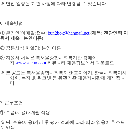
※
면접 일정은 기관 사정에 따라 변경될 수 있습니다
.
6.
제출방법
①
온라인
(
이메일
)
접수
:
bun2bok@hanmail.net
(
제목
:
전담인력 지
원서 제출
-
본인이름
)
②
공통서식 파일명
:
본인 이름
③
지원서 서식은 북서울종합사회복지관 홈페이
지
www.saeun.com
커뮤니티 채용정보에서 다운로드
※
본 공고는 북서울종합사회복지관 홈페이지
,
한국사회복지사
협회
,
복지넷
,
워크넷 등 유관기관 채용게시판에 게재됩니
다
.
7.
근무조건
①
수습
(
시용
) 3
개월 적용
※
단
,
수습
(
시용
)
기간 후 평가 결과에 따라 따라 임용이 취소될
수 있음