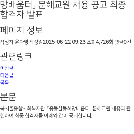
망배움터」 문해교원 채용 공고 최종
합격자 발표
페이지 정보
작성자
윤다영
작성일
2025-08-22 09:23
조회
4,726회
댓글
0건
관련링크
이전글
다음글
목록
본문
북서울종합사회복지관 「중등삼동희망배움터」 문해교원 채용과 관
련하여 최종 합격자를 아래와 같이 공지합니다.