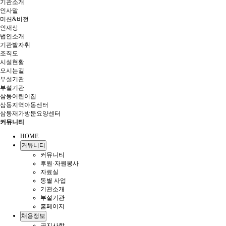
기관소개
인사말
미션&비전
인재상
법인소개
기관발자취
조직도
시설현황
오시는길
부설기관
부설기관
삼동어린이집
삼동지역아동센터
삼동재가방문요양센터
커뮤니티
HOME
커뮤니티
커뮤니티
후원·자원봉사
자료실
동별 사업
기관소개
부설기관
홈페이지
채용정보
공지사항