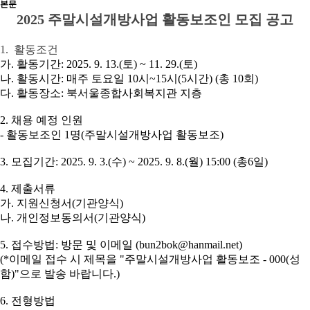
본문
2025
주말시설개방사업 활동보조인 모집 공고
1.
활동조건
가
.
활동기간
: 2025. 9. 13.(
토
) ~ 11. 29.(
토
)
나
.
활동시간
:
매주 토요일
10
시
~15
시
(5
시간
) (
총
10
회
)
다
.
활동장소
:
북서울종합사회복지관 지층
2.
채용 예정 인원
-
활동보조인
1
명
(
주말시설개방사업 활동보조
)
3.
모집기간
: 2025. 9. 3.(
수
) ~ 2025. 9. 8.(
월
) 15:00 (
총
6
일
)
4.
제출서류
가
.
지원신청서
(
기관양식
)
나
.
개인정보동의서
(
기관양식
)
5.
접수방법
:
방문 및 이메일
(bun2bok@hanmail.net)
(*
이메일 접수 시
제목을
"
주말시설개방사업 활동보조
- 000(
성
함
)"
으로 발송 바랍니다
.)
6.
전형방법