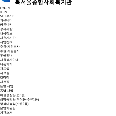
LOGIN
JOIN
SITEMAP
커뮤니티
커뮤니티
공지사항
채용정보
자유게시판
사업참여
후원·자원봉사
후원·자원봉사
후원안내
자원봉사안내
나눔가게
자료실
자료실
갤러리
자료집
동별 사업
동별 사업
마을성장팀(번3동)
희망동행팀(우이동·수유1동)
행복나눔팀(수유2동)
운영지원팀
기관소개