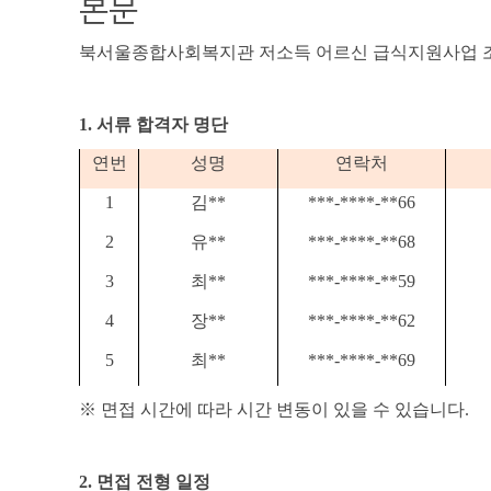
본문
북서울종합사회복지관 저소득 어르신 급식지원사업 
1.
서류 합격자 명단
연번
성명
연락처
1
김
**
***-****-**66
2
유
**
***-****-**68
3
최
**
***-****-**59
4
장
**
***-****-**62
5
최
**
***-****-**69
※
면접 시간에 따라 시간 변동이 있을 수 있습니다
.
2.
면접 전형 일정