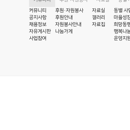
커뮤니티
후원·자원봉사
자료실
동별 사
공지사항
후원안내
갤러리
마을성장
채용정보
자원봉사안내
자료집
희망동행
자유게시판
나눔가게
행복나눔
사업참여
운영지