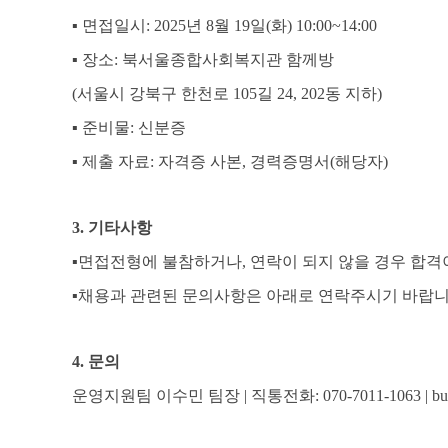
▪
면접일시
: 2025
년
8
월
19
일
(
화
) 10:00~14:00
▪
장소
:
북서울종합사회복지관 함께방
(
서울시 강북구 한천로
105
길
24, 202
동 지하
)
▪
준비물
:
신분증
▪
제출 자료
:
자격증 사본
,
경력증명서
(
해당자
)
3.
기타사항
▪
면접전형에 불참하거나
,
연락이 되지 않을 경우 합격
▪
채용과 관련된 문의사항은 아래로 연락주시기 바랍
4.
문의
운영지원팀 이수민 팀장
|
직통전화
: 070-7011-1063 | 