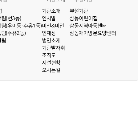
업
기관소개
부설기관
팀(번3동)
인사말
삼동어린이집
팀(우이동·수유1동)
미션&비전
삼동지역아동센터
팀(수유2동)
인재상
삼동재가방문요양센터
원팀
법인소개
기관발자취
조직도
시설현황
오시는길