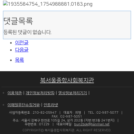
댓글목록
등록된 댓글이 없습니다.
이전글
다음글
목록
북서울종합사회복지관
이용약관
개인정보처리방침
영상정보처리기기
이메일무단수집거부
인트라넷
사업자등록번호 : 210-82-05947
대표자 : 최명
TEL : 02-987-5077
FAX : 02-987-5051
주소 : 서울시 강북구 한천로 105길 24, 상가 202동 (지번:번3동 241번지)
우편번호 : 01229
대표이메일 :
bun2bok@hanmail.net
COPYRIGHTⓒ 북서울종합사회복지관. ALL RIGHT RESERVED.