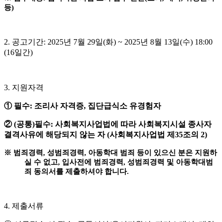
등
)
2.
공고기간
: 2025
년
7
월
29
일
(
화
) ~ 2025
년
8
월
13
일
(
수
) 18:00
(16
일간
)
3.
지원자격
①
필수
:
조리사 자격증
,
집단급식소 유경험자
②
(
공통
)
필수
:
사회복지사업법에 따라 사회복지시설 종사자
결격사유에 해당되지 않는 자
(
사회복지사업법 제
35
조의
2)
※
범죄경력
,
성범죄경력
,
아동학대 범죄 등이 있으신 분은 지원하
실 수 없고
,
입사전에 범죄경력
,
성범죄경력 및 아동학대범
죄 동의서를 제출하셔야 합니다
.
4.
제출서류