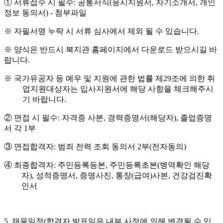
①
서류접수 시 필수
:
공통서식
(
응시지원서
,
자기소개서
,
개인
정보 동의서
) -
첨부파일
※
자필서명 누락 시 서류 심사에서 제외 될 수 있습니다
.
※
양식은 반드시 복지관 홈페이지에서 다운로드 받으시길 바
랍니다
.
※
국가유공자 등 예우 및 지원에 관한 법률 제
29
조에 의한 취
업지원대상자는 입사지원서에 해당 사항을 체크해주시
기 바랍니다
.
②
면접 시 필수
:
자격증 사본
,
경력증명서
(
해당자
),
졸업증명
서 각
1
부
③
면접합격자
:
범죄 전력 조회 동의서
2
부
(
전자동의
)
④
최종합격자
:
주민등록등본
,
주민등록초본
(
병역확인 해당
자
),
성적증명서
,
증명사진
,
통장
(
급여
)
사본
,
건강검진확
인서
5.
채용일정
(
합격자 발표일은 내부 사정에 의해 변경될 수 있