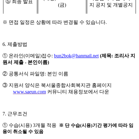
⑤
최종 발표
(
금
)
지 공지 및 개별공지
※
면접 일정은 상황에 따라 변경될 수 있습니다
.
6.
제출방법
①
온라인
(
이메일
)
접수
:
bun2bok@hanmail.net
(
제목
:
조리사 지
원서 제출
-
본인이름
)
②
공통서식 파일명
:
본인 이름
③
지원서 양식은 북서울종합사회복지관 홈페이지
www.saeun.com
커뮤니티 채용정보에서 다운
7.
근무조건
①
수습
(
시용
) 3
개월 적용
※
단 수습
(
시용
)
기간 평가에 따라 임
용이 취소될 수 있음