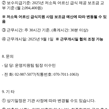
②
보수지급기준
: 2025
년 저소득 어르신 급식 제공 보조금 교
부 기준
(
월
2,094,400
원
)
※
저소득 어르신 급식지원 사업 보조금 예산에 따라 변동될 수 있
음
③
근무시간
:
주
30
시간 기준
. (
휴게시간
: 30
분 이상
)
④
근무개시일
: 2025
년
9
월
1
일
※
근무개시일 협의 조정 가능
8.
문의
-
담 당
:
운영지원팀 팀장 이수민
-
전 화
: 02-987-5077(
직통번호
: 070-7011-1063)
9.
기 타
①
상기일정은 기관 사정에 따라 변경될 수도 있습니다
.