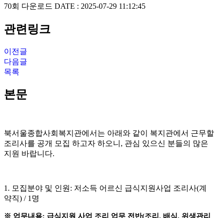
70회 다운로드
DATE : 2025-07-29 11:12:45
관련링크
이전글
다음글
목록
본문
북서울종합사회복지관에서는 아래와 같이 복지관에서 근무할
조리사를 공개 모집 하고자 하오니
,
관심 있으신 분들의 많은
지원 바랍니다
.
1.
모집분야 및 인원
:
저소득 어르신 급식지원사업 조리사
(
계
약직
) / 1
명
※
업무내용
:
급식지원 사업 조리 업무 전반
(
조리
,
배식
,
위생관리