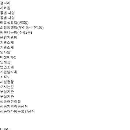
갤러리
자료집
동별 사업
동별 사업
마을성장팀(번3동)
희망동행팀(우이동·수유1동)
행복나눔팀(수유2동)
운영지원팀
기관소개
기관소개
인사말
미션&비전
인재상
법인소개
기관발자취
조직도
시설현황
오시는길
부설기관
부설기관
삼동어린이집
삼동지역아동센터
삼동재가방문요양센터
HOME