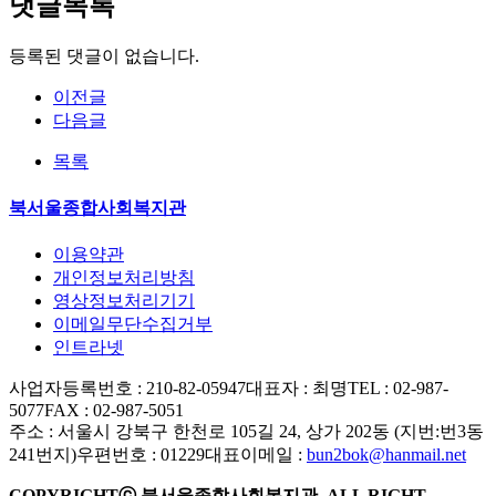
댓글목록
등록된 댓글이 없습니다.
이전글
다음글
목록
북서울종합사회복지관
이용약관
개인정보처리방침
영상정보처리기기
이메일무단수집거부
인트라넷
사업자등록번호 : 210-82-05947
대표자 : 최명
TEL : 02-987-
5077
FAX : 02-987-5051
주소 : 서울시 강북구 한천로 105길 24, 상가 202동 (지번:번3동
241번지)
우편번호 : 01229
대표이메일 :
bun2bok@hanmail.net
COPYRIGHTⓒ 북서울종합사회복지관. ALL RIGHT