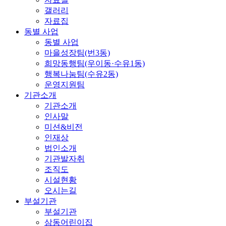
갤러리
자료집
동별 사업
동별 사업
마을성장팀(번3동)
희망동행팀(우이동·수유1동)
행복나눔팀(수유2동)
운영지원팀
기관소개
기관소개
인사말
미션&비전
인재상
법인소개
기관발자취
조직도
시설현황
오시는길
부설기관
부설기관
삼동어린이집