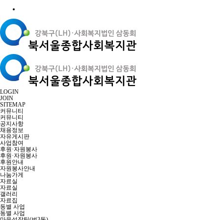
LOGIN
JOIN
SITEMAP
커뮤니티
커뮤니티
공지사항
채용정보
자유게시판
사업참여
후원·자원봉사
후원·자원봉사
후원안내
자원봉사안내
나눔가게
자료실
자료실
갤러리
자료집
동별 사업
동별 사업
마을성장팀(번3동)