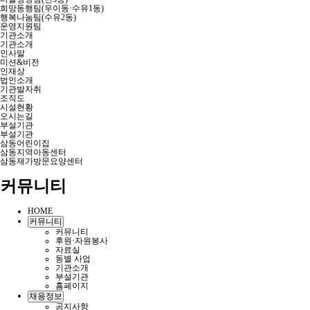
희망동행팀(우이동·수유1동)
행복나눔팀(수유2동)
운영지원팀
기관소개
기관소개
인사말
미션&비전
인재상
법인소개
기관발자취
조직도
시설현황
오시는길
부설기관
부설기관
삼동어린이집
삼동지역아동센터
삼동재가방문요양센터
커뮤니티
HOME
커뮤니티
커뮤니티
후원·자원봉사
자료실
동별 사업
기관소개
부설기관
홈페이지
채용정보
공지사항