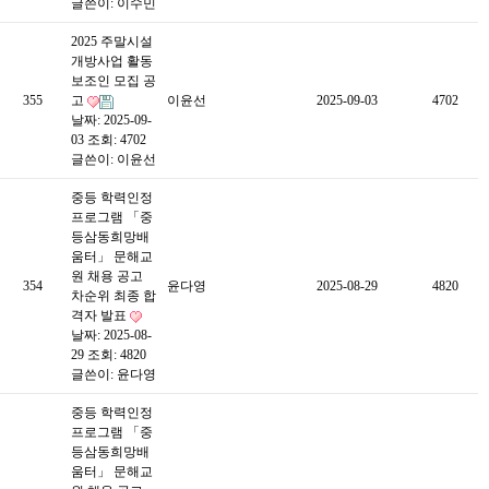
글쓴이:
이수민
2025 주말시설
개방사업 활동
보조인 모집 공
355
고
이윤선
2025-09-03
4702
날짜: 2025-09-
03
조회: 4702
글쓴이:
이윤선
중등 학력인정
프로그램 「중
등삼동희망배
움터」 문해교
원 채용 공고
354
윤다영
2025-08-29
4820
차순위 최종 합
격자 발표
날짜: 2025-08-
29
조회: 4820
글쓴이:
윤다영
중등 학력인정
프로그램 「중
등삼동희망배
움터」 문해교