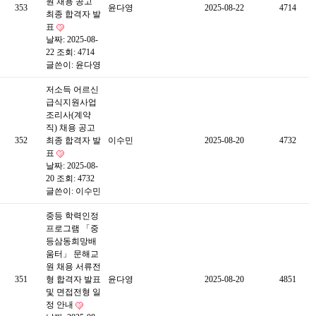
원 채용 공고
353
윤다영
2025-08-22
4714
최종 합격자 발
표
날짜: 2025-08-
22
조회: 4714
글쓴이:
윤다영
저소득 어르신
급식지원사업
조리사(계약
직) 채용 공고
352
최종 합격자 발
이수민
2025-08-20
4732
표
날짜: 2025-08-
20
조회: 4732
글쓴이:
이수민
중등 학력인정
프로그램 「중
등삼동희망배
움터」 문해교
원 채용 서류전
351
형 합격자 발표
윤다영
2025-08-20
4851
및 면접전형 일
정 안내