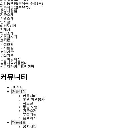
희망동행팀(우이동·수유1동)
행복나눔팀(수유2동)
운영지원팀
기관소개
기관소개
인사말
미션&비전
인재상
법인소개
기관발자취
조직도
시설현황
오시는길
부설기관
부설기관
삼동어린이집
삼동지역아동센터
삼동재가방문요양센터
커뮤니티
HOME
커뮤니티
커뮤니티
후원·자원봉사
자료실
동별 사업
기관소개
부설기관
홈페이지
채용정보
공지사항