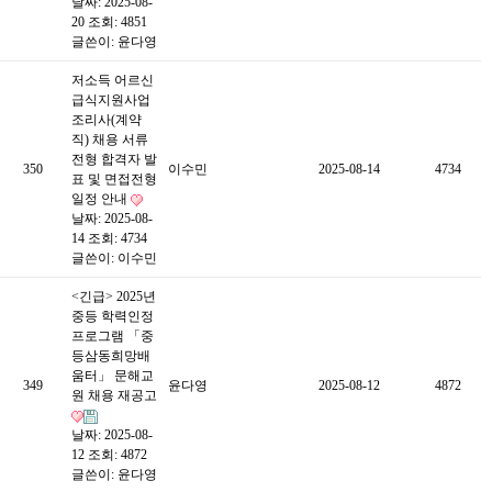
날짜: 2025-08-
20
조회: 4851
글쓴이:
윤다영
저소득 어르신
급식지원사업
조리사(계약
직) 채용 서류
전형 합격자 발
350
이수민
2025-08-14
4734
표 및 면접전형
일정 안내
날짜: 2025-08-
14
조회: 4734
글쓴이:
이수민
<긴급> 2025년
중등 학력인정
프로그램 「중
등삼동희망배
움터」 문해교
349
윤다영
2025-08-12
4872
원 채용 재공고
날짜: 2025-08-
12
조회: 4872
글쓴이:
윤다영