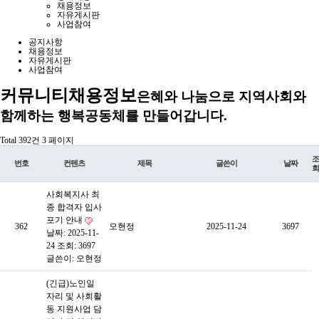
채용정보
자유게시판
사업참여
공지사항
채용정보
자유게시판
사업참여
커뮤니티
채용정보
은혜와 나눔으로 지역사회와
함께하는 행복공동체를 만들어갑니다.
Total 392건
3 페이지
조
번호
컨텐츠
제목
글쓴이
날짜
회
사회복지사 최
종 합격자 입사
포기 안내
362
오현정
2025-11-24
3697
날짜: 2025-11-
24
조회: 3697
글쓴이:
오현정
(긴급)노인일
자리 및 사회활
동 지원사업 담