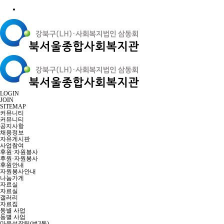
LOGIN
JOIN
SITEMAP
커뮤니티
커뮤니티
공지사항
채용정보
자유게시판
사업참여
후원·자원봉사
후원·자원봉사
후원안내
자원봉사안내
나눔가게
자료실
자료실
갤러리
자료집
동별 사업
동별 사업
마을성장팀(번3동)