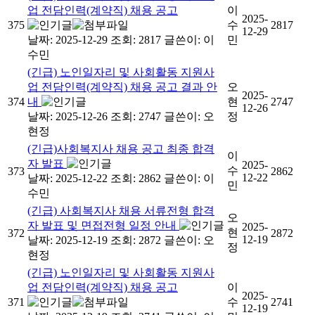
업 전담인력(계약직) 채용 공고
이
2025-
375
수
2817
12-29
날짜: 2025-12-29
조회: 2817
글쓴이:
이
민
수민
(긴급) 노인일자리 및 사회활동 지원사
업 전담인력(계약직) 채용 공고 결과 안
오
2025-
374
내
현
2747
12-26
날짜: 2025-12-26
조회: 2747
글쓴이:
오
정
현정
(긴급)사회복지사 채용 공고 최종 합격
이
자 발표
2025-
수
373
2862
12-22
날짜: 2025-12-22
조회: 2862
글쓴이:
이
민
수민
(긴급) 사회복지사 채용 서류전형 합격
오
자 발표 및 면접전형 일정 안내
2025-
현
372
2872
12-19
날짜: 2025-12-19
조회: 2872
글쓴이:
오
정
현정
(긴급) 노인일자리 및 사회활동 지원사
업 전담인력(계약직) 채용 공고
이
2025-
371
수
2741
12-19