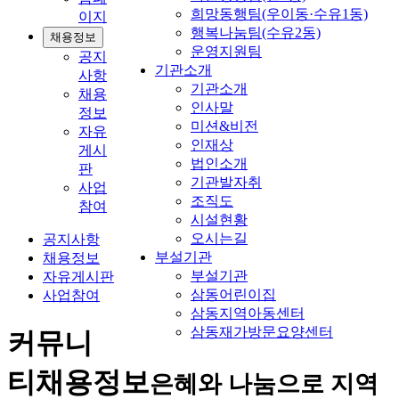
희망동행팀(우이동·수유1동)
이지
행복나눔팀(수유2동)
채용정보
운영지원팀
공지
기관소개
사항
기관소개
채용
인사말
정보
미션&비전
자유
인재상
게시
법인소개
판
기관발자취
사업
조직도
참여
시설현황
오시는길
공지사항
부설기관
채용정보
부설기관
자유게시판
삼동어린이집
사업참여
삼동지역아동센터
삼동재가방문요양센터
커뮤니
티
채용정보
은혜와 나눔으로 지역