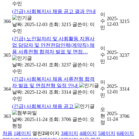
수민
(긴급) 사회복지사 채용 공고 결과 안내
이
2025-
수
366
3215
12-03
날짜: 2025-12-03
조회: 3215
글쓴이:
이
민
수민
(긴급) 노인일자리 및 사회활동 지원사
업 담당자 및 안전전담인력(계약직) 채
이
용 서류전형 합격자 발표 및 면접…
2025-
수
365
3237
12-01
민
날짜: 2025-12-01
조회: 3237
글쓴이:
이
수민
(긴급) 사회복지사 채용 서류전형 합격
이
자 발표 및 면접전형 일정 안내
2025-
수
364
3314
12-01
날짜: 2025-12-01
조회: 3314
글쓴이:
이
민
수민
(긴급) 사회복지사 채용 공고
오
2025-
현
363
3706
11-24
날짜: 2025-11-24
조회: 3706
글쓴이:
오
정
현정
처음
1
페이지
열린
2
페이지
3
페이지
4
페이지
5
페이지
6
페이지