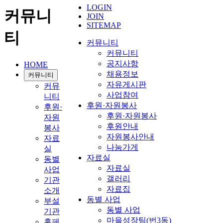
LOGIN
커뮤니
JOIN
SITEMAP
티
커뮤니티
커뮤니티
공지사항
HOME
채용정보
커뮤니티
자유게시판
커뮤
사업참여
니티
후원·자원봉사
후원·
후원·자원봉사
자원
후원안내
봉사
자원봉사안내
자료
나눔가게
실
자료실
동별
자료실
사업
갤러리
기관
자료집
소개
동별 사업
부설
동별 사업
기관
마을성장팀(번3동)
홈페