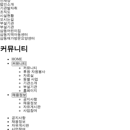
인재상
법인소개
기관발자취
조직도
시설현황
오시는길
부설기관
부설기관
삼동어린이집
삼동지역아동센터
삼동재가방문요양센터
커뮤니티
HOME
커뮤니티
커뮤니티
후원·자원봉사
자료실
동별 사업
기관소개
부설기관
홈페이지
채용정보
공지사항
채용정보
자유게시판
사업참여
공지사항
채용정보
자유게시판
사업참여