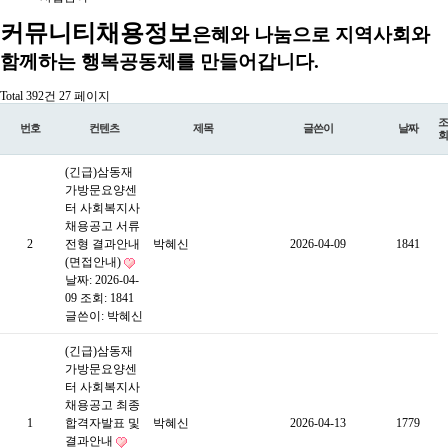
커뮤니티
채용정보
은혜와 나눔으로 지역사회와
함께하는 행복공동체를 만들어갑니다.
Total 392건
27 페이지
조
번호
컨텐츠
제목
글쓴이
날짜
회
(긴급)삼동재
가방문요양센
터 사회복지사
채용공고 서류
2
전형 결과안내
박혜신
2026-04-09
1841
(면접안내)
날짜: 2026-04-
09
조회: 1841
글쓴이:
박혜신
(긴급)삼동재
가방문요양센
터 사회복지사
채용공고 최종
1
합격자발표 및
박혜신
2026-04-13
1779
결과안내