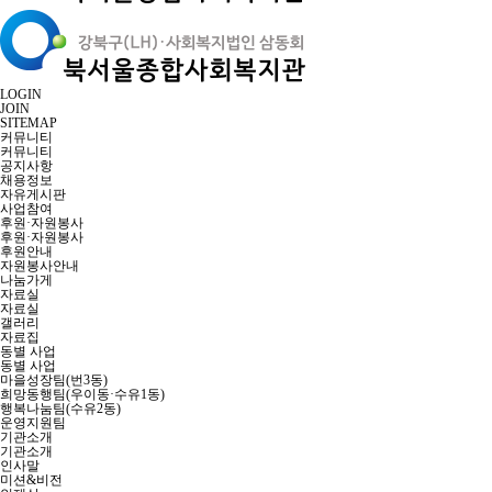
LOGIN
JOIN
SITEMAP
커뮤니티
커뮤니티
공지사항
채용정보
자유게시판
사업참여
후원·자원봉사
후원·자원봉사
후원안내
자원봉사안내
나눔가게
자료실
자료실
갤러리
자료집
동별 사업
동별 사업
마을성장팀(번3동)
희망동행팀(우이동·수유1동)
행복나눔팀(수유2동)
운영지원팀
기관소개
기관소개
인사말
미션&비전