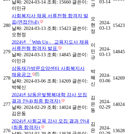
03-14
날짜: 2024-03-14
조회: 15660
글쓴이:
규
이민규
사회복지사 채용 서류전형 합격자 발
오
표(면접안내)
2024-
현
280
15423
03-13
날짜: 2024-03-13
조회: 15423
글쓴이:
정
오현정
2024년 「With Up」 교육지도사 채용
이
서류전형 합격자 발표
2024-
민
279
14845
03-13
날짜: 2024-03-13
조회: 14845
글쓴이:
규
이민규
삼동재가방문요양센터 사회복지사
박
채용공고
2024-
혜
278
14269
03-06
날짜: 2024-03-06
조회: 14269
글쓴이:
신
박혜신
2024년 삼동은빛행복대학 강사 모집
김
결과 안내(최종 합격자)
2024-
은
277
14024
02-29
날짜: 2024-02-29
조회: 14024
글쓴이:
동
김은동
2024년 사회교육 강사 모집 결과 안내
김
(최종 합격자)
2024-
은
276
13628
02-29
날짜: 2024-02-29
조회: 13628
글쓴이: