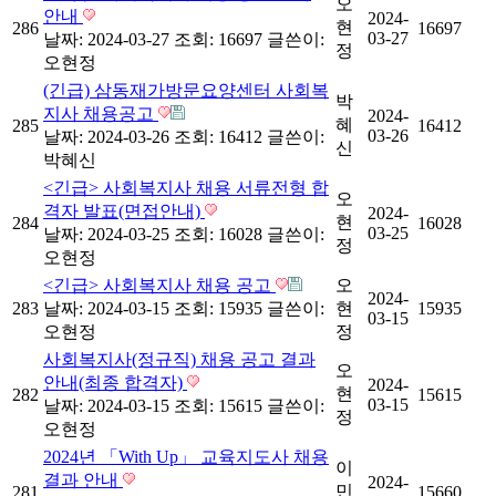
오
안내
2024-
현
286
16697
03-27
날짜: 2024-03-27
조회: 16697
글쓴이:
정
오현정
(긴급) 삼동재가방문요양센터 사회복
박
지사 채용공고
2024-
혜
285
16412
03-26
날짜: 2024-03-26
조회: 16412
글쓴이:
신
박혜신
<긴급> 사회복지사 채용 서류전형 합
오
격자 발표(면접안내)
2024-
현
284
16028
03-25
날짜: 2024-03-25
조회: 16028
글쓴이:
정
오현정
<긴급> 사회복지사 채용 공고
오
2024-
283
날짜: 2024-03-15
조회: 15935
글쓴이:
현
15935
03-15
오현정
정
사회복지사(정규직) 채용 공고 결과
오
안내(최종 합격자)
2024-
현
282
15615
03-15
날짜: 2024-03-15
조회: 15615
글쓴이:
정
오현정
2024년 「With Up」 교육지도사 채용
이
결과 안내
2024-
민
281
15660