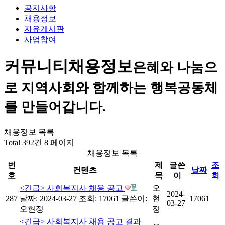
공지사항
채용정보
자유게시판
사업참여
커뮤니티
채용정보
은혜와 나눔으
로 지역사회와 함께하는 행복공동체
를 만들어갑니다.
채용정보 목록
Total 392건
8 페이지
채용정보 목록
번
제
글쓴
조
컨텐츠
날짜
호
목
이
회
<긴급> 사회복지사 채용 공고
오
2024-
287
날짜: 2024-03-27
조회: 17061
글쓴이:
현
17061
03-27
오현정
정
<긴급> 사회복지사 채용 공고 결과