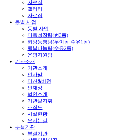
자료실
갤러리
자료집
동별 사업
동별 사업
마을성장팀(번3동)
희망동행팀(우이동·수유1동)
행복나눔팀(수유2동)
운영지원팀
기관소개
기관소개
인사말
미션&비전
인재상
법인소개
기관발자취
조직도
시설현황
오시는길
부설기관
부설기관