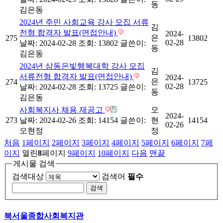
동
김은동
2024년 주민 사회교육 강사 모집 서류
김
전형 합격자 발표(면접안내)
2024-
은
275
13802
02-28
날짜: 2024-02-28
조회: 13802
글쓴이:
동
김은동
2024년 삼동은빛행복대학 강사 모집
김
서류전형 합격자 발표(면접안내)
2024-
은
274
13725
02-28
날짜: 2024-02-28
조회: 13725
글쓴이:
동
김은동
사회복지사 채용 재공고
오
2024-
273
날짜: 2024-02-26
조회: 14154
글쓴이:
현
14154
02-26
오현정
정
처음
1
페이지
2
페이지
3
페이지
4
페이지
5
페이지
6
페이지
7
페
이지
열린
8
페이지
9
페이지
10
페이지
다음
맨끝
게시물 검색
검색대상
검색어
필수
북서울종합사회복지관