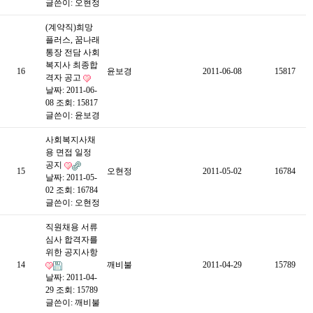
글쓴이:
오현정
(계약직)희망
플러스, 꿈나래
통장 전담 사회
복지사 최종합
16
윤보경
2011-06-08
15817
격자 공고
날짜: 2011-06-
08
조회: 15817
글쓴이:
윤보경
사회복지사채
용 면접 일정
공지
15
오현정
2011-05-02
16784
날짜: 2011-05-
02
조회: 16784
글쓴이:
오현정
직원채용 서류
심사 합격자를
위한 공지사항
14
깨비불
2011-04-29
15789
날짜: 2011-04-
29
조회: 15789
글쓴이:
깨비불