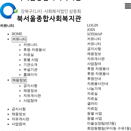
LOGIN
커뮤니티
JOIN
HOME
SITEMAP
커뮤니티
커뮤니티
커뮤니티
커뮤니티
공지사항
후원·자원봉사
채용정보
자료실
자유게시판
동별 사업
사업참여
기관소개
후원·자원봉사
부설기관
후원·자원봉사
홈페이지
후원안내
채용정보
자원봉사안내
공지사항
나눔가게
채용정보
자료실
자유게시판
자료실
사업참여
갤러리
자료집
공지사항
동별 사업
채용정보
동별 사업
자유게시판
마을성장팀(번3동)
사업참여
희망동행팀(우이동·수유1동)