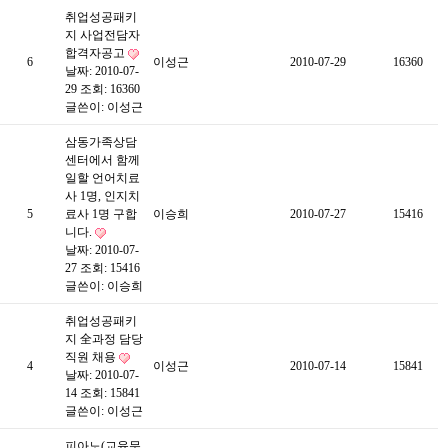
취업성공패키
지 사업전담자
합격자공고
6
이성근
2010-07-29
16360
날짜: 2010-07-
29
조회: 16360
글쓴이:
이성근
삼동가족상담
센터에서 함께
일할 언어치료
사 1명, 인지치
5
료사 1명 구합
이승희
2010-07-27
15416
니다.
날짜: 2010-07-
27
조회: 15416
글쓴이:
이승희
취업성공패키
지 全과정 담당
직원 채용
4
이성근
2010-07-14
15841
날짜: 2010-07-
14
조회: 15841
글쓴이:
이성근
피아노(교육문