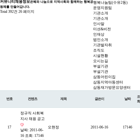
커뮤니티
채용정보
은혜와 나눔으로 지역사회와 함께하는 행복공
행복나눔팀(수유2동)
동체를 만들어갑니다.
운영지원팀
Total 392건
26 페이지
기관소개
기관소개
인사말
미션&비전
인재상
법인소개
기관발자취
조직도
시설현황
오시는길
부설기관
부설기관
삼동어린이집
삼동지역아동센터
삼동재가방문요양센터
조
번호
컨텐츠
제목
글쓴이
날짜
회
정규직 사회복
지사 채용 공고
17
오현정
2011-06-16
17146
날짜: 2011-06-
16
조회: 17146