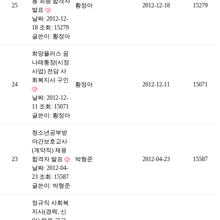
용 최종 합격자
25
황정아
2012-12-18
15279
발표
날짜: 2012-12-
18
조회: 15279
글쓴이:
황정아
희망플러스 꿈
나래통장(시정
사업) 전담 사
회복지사 구인
24
황정아
2012-12-11
15071
날짜: 2012-12-
11
조회: 15071
글쓴이:
황정아
청소년공부방
야간보호교사
(계약직) 채용
23
합격자 발표
박형준
2012-04-23
15587
날짜: 2012-04-
23
조회: 15587
글쓴이:
박형준
정규직 사회복
지사(경력, 신