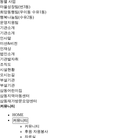
동별 사업
마을성장팀(번3동)
희망동행팀(우이동·수유1동)
행복나눔팀(수유2동)
운영지원팀
기관소개
기관소개
인사말
미션&비전
인재상
법인소개
기관발자취
조직도
시설현황
오시는길
부설기관
부설기관
삼동어린이집
삼동지역아동센터
삼동재가방문요양센터
커뮤니티
HOME
커뮤니티
커뮤니티
후원·자원봉사
자료실