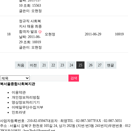
날짜: 2011-11-
10
조회: 15563
글쓴이:
오현정
정규직 사회복
지사 채용 최종
합격자 발표
18
오현정
2011-06-29
16919
날짜: 2011-06-
29
조회: 16919
글쓴이:
오현정
처음
이전
21
22
23
24
25
26
27
맨끝
북서울종합사회복지관
이용약관
개인정보처리방침
영상정보처리기기
이메일무단수집거부
인트라넷
사업자등록번호 : 210-82-05947
대표자 : 최명
TEL : 02-987-5077
FAX : 02-987-5051
주소 : 서울시 강북구 한천로 105길 24, 상가 202동 (지번:번3동 241번지)
우편번호 : 012
29
대표이메일 :
bun2bok@hanmail.net