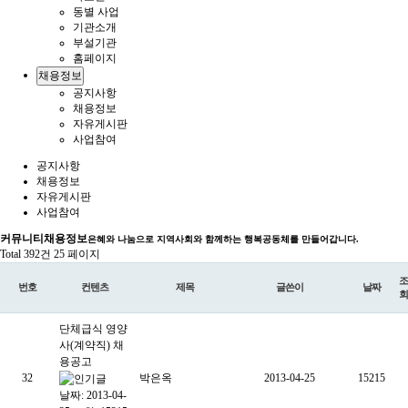
동별 사업
기관소개
부설기관
홈페이지
채용정보
공지사항
채용정보
자유게시판
사업참여
공지사항
채용정보
자유게시판
사업참여
커뮤니티
채용정보
은혜와 나눔으로 지역사회와 함께하는 행복공동체를 만들어갑니다.
Total 392건
25 페이지
조
번호
컨텐츠
제목
글쓴이
날짜
회
단체급식 영양
사(계약직) 채
용공고
32
박은옥
2013-04-25
15215
날짜: 2013-04-