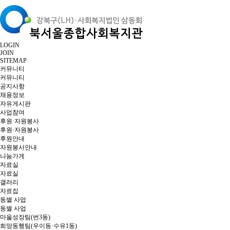
LOGIN
JOIN
SITEMAP
커뮤니티
커뮤니티
공지사항
채용정보
자유게시판
사업참여
후원·자원봉사
후원·자원봉사
후원안내
자원봉사안내
나눔가게
자료실
자료실
갤러리
자료집
동별 사업
동별 사업
마을성장팀(번3동)
희망동행팀(우이동·수유1동)