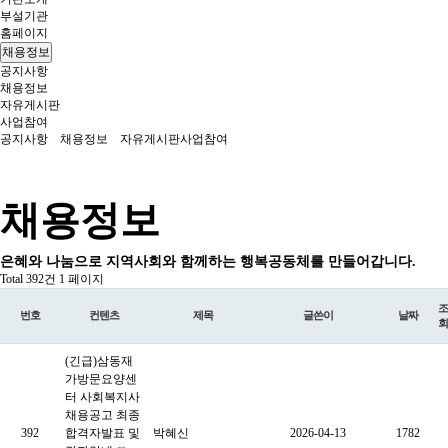
부설기관
홈페이지
채용정보
공지사항
채용정보
자유게시판
사업참여
공지사항
채용정보
자유게시판
사업참여
채용정보
은혜와 나눔으로 지역사회와 함께하는 행복공동체를 만들어갑니다.
Total 392건
1 페이지
조
번호
컨텐츠
제목
글쓴이
날짜
회
(긴급)삼동재
가방문요양센
터 사회복지사
채용공고 최종
392
합격자발표 및
박혜신
2026-04-13
1782