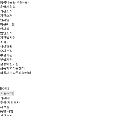
행복나눔팀(수유2동)
운영지원팀
기관소개
기관소개
인사말
미션&비전
인재상
법인소개
기관발자취
조직도
시설현황
오시는길
부설기관
부설기관
삼동어린이집
삼동지역아동센터
삼동재가방문요양센터
HOME
커뮤니티
커뮤니티
후원·자원봉사
자료실
동별 사업
기관소개