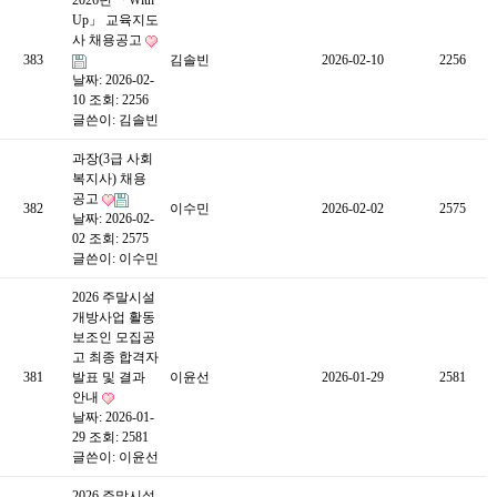
2026년 「With
Up」 교육지도
사 채용공고
383
김솔빈
2026-02-10
2256
날짜: 2026-02-
10
조회: 2256
글쓴이:
김솔빈
과장(3급 사회
복지사) 채용
공고
382
이수민
2026-02-02
2575
날짜: 2026-02-
02
조회: 2575
글쓴이:
이수민
2026 주말시설
개방사업 활동
보조인 모집공
고 최종 합격자
381
발표 및 결과
이윤선
2026-01-29
2581
안내
날짜: 2026-01-
29
조회: 2581
글쓴이:
이윤선
2026 주말시설