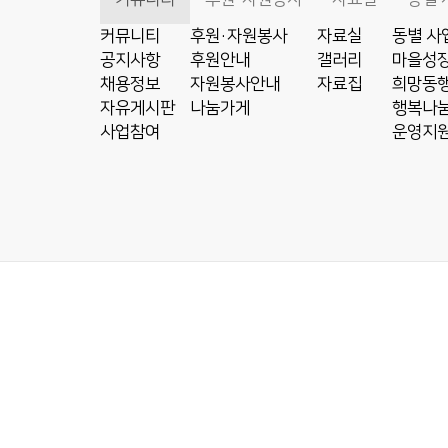
커뮤니티
후원·자원봉사
자료실
동별 사
공지사항
후원안내
갤러리
마을성장
채용정보
자원봉사안내
자료집
희망동행
자유게시판
나눔가게
행복나눔
사업참여
운영지