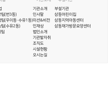
업
기관소개
부설기관
팀(번3동)
인사말
삼동어린이집
팀(우이동·수유1동)
미션&비전
삼동지역아동센터
팀(수유2동)
인재상
삼동재가방문요양센터
원팀
법인소개
기관발자취
조직도
시설현황
오시는길