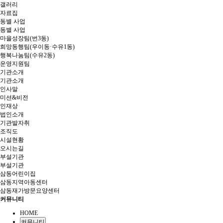
갤러리
자료집
동별 사업
동별 사업
마을성장팀(번3동)
희망동행팀(우이동·수유1동)
행복나눔팀(수유2동)
운영지원팀
기관소개
기관소개
인사말
미션&비전
인재상
법인소개
기관발자취
조직도
시설현황
오시는길
부설기관
부설기관
삼동어린이집
삼동지역아동센터
삼동재가방문요양센터
커뮤니티
HOME
커뮤니티