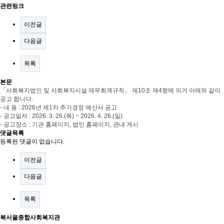
관련링크
이전글
다음글
목록
본문
「
사회복지법인 및 사회복지시설 재무회계규칙
」
제
10
조 제
4
항에 의거 아래와 같이
공고 합니다
.
-
내 용
: 2026
년 제1차 추가경정 예산서 공고
-
공고일자
: 2026. 3. 26.(목
) ~ 2026. 4. 26.(일
)
-
공고장소
:
기관 홈페이지
,
법인 홈페이지
,
관내 게시
댓글목록
등록된 댓글이 없습니다.
이전글
다음글
목록
북서울종합사회복지관