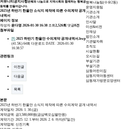
커뮤니티
공지사항
은혜와 나눔으로 지역사회와 함께하는 행복공
행복나눔팀(수유2동)
동체를 만들어갑니다.
운영지원팀
2025년 하반기 한울안 소식지 제작에 따른 수의계약 공개
기관소개
내역서
기관소개
페이지 정보
인사말
작성자
윤다영
2026-01-30 16:38
조회
2,526회
댓글
0건
미션&비전
첨부파일
인재상
법인소개
2025 하반기 한울안 수의계약 공개내역서.hwp
기관발자취
(41.5K)
64회 다운로드
DATE : 2026-01-30
조직도
16:38:57
시설현황
관련링크
오시는길
부설기관
부설기관
이전글
삼동어린이집
삼동지역아동센터
다음글
삼동재가방문요양센터
목록
본문
2025년 하반기 한울안 소식지 제작에 따른 수의계약 공개 내역서
계약일자: 2026. 1. 30.(금)
계약금액: 금3,580,000원(금삼백오십팔만원)
계약기간: 2025. 12. 1.부터 2026. 2. 6. 까지(67일간)
계약업체: 신진기획