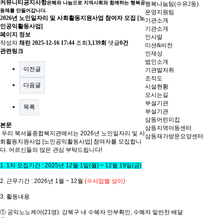
커뮤니티
공지사항
은혜와 나눔으로 지역사회와 함께하는 행복공
행복나눔팀(수유2동)
동체를 만들어갑니다.
운영지원팀
2026년 노인일자리 및 사회활동지원사업 참여자 모집 [노
기관소개
인공익활동사업]
기관소개
페이지 정보
인사말
작성자
채린
2025-12-16 17:44
조회
3,139회
댓글
0건
미션&비전
관련링크
인재상
법인소개
이전글
기관발자취
조직도
다음글
시설현황
오시는길
부설기관
목록
부설기관
삼동어린이집
본문
삼동지역아동센터
우리 북서울종합복지관에서는
2026
년 노인일자리 및 사
삼동재가방문요양센터
회활동지원사업
[
노인공익활동사업
]
참여자를 모집합니
다
.
어르신들의 많은 관심 부탁드립니다
!
1. 1
차 모집기간
: 2025
년
12
월
1
일
(
월
) ~ 12
월
19
일
(
금
)
2.
근무기간
: 2026
년
1
월
~ 12
월
(
※
사업별 상이
)
3.
활동내용
①
공익노노케어
(21
명
):
강북구 내 수혜자 안부확인
,
수혜자 밑반찬 배달