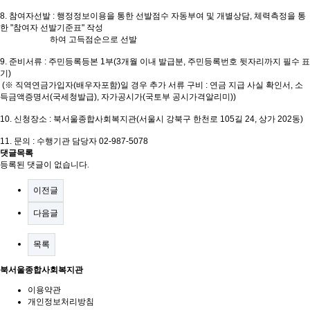
8.
참여자선발
:
행정정보이용을 통한 선발점수 자동부여 및 개별상담
,
체력측정을 통
한
"
참여자 선발기준표
"
작성
하여 고득점순으로 선발
9.
준비서류
:
주민등록등본
1
부
(3
개월 이내 발급분
,
주민등록번호 뒷자리까지 필수 표
기
)
(
※
직역연금가입자
(
배우자포함
)
일 경우 추가 서류 구비
:
연금 지급 사실 확인서
,
소
득금액증명서
(
국세청발급
),
자가공시가
(
국토부 공시가격알리미
))
10.
신청장소
:
북서울종합사회복지관
(
서울시 강북구 한천로
105
길
24,
상가
202
동
)
11.
문의
:
수행기관 담당자
02-987-5078
댓글목록
등록된 댓글이 없습니다.
이전글
다음글
목록
북서울종합사회복지관
이용약관
개인정보처리방침