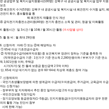
②
공공업무 및 복지시설지원봉사
(100
명
):
강북구 내 공공시설 및 복지시설 업무 지원
보조
③
폐건전지 수거
(53
명
):
강북구 내 공공시설 및 복지시설 내 폐건전지 수거함 설치
,
폐
건전지 회수
,
홍보활동을 통
해 폐건전지 재활용 인식 개선
④
공익전기차충전소관리원
(46
명
):
전기차 충전소 소독 및 관리
,
청결 및 미화활동
4.
활동시간
:
일
3
시간
/
월
10
회
/
월
30
시간 활동
(
※
사업별 상이
)
5.
활 동 비
:
월 최대
29
만원
6.
신청자격
:
아래
①
또는
②
에 해당하는 자
①
65
세 이상 기초연금수급자
②
직역연금수급자
(
배우자포함
)
중 보건복지부 장관이 정하는 기준을 충족한 자
(
직역연금수급자 기준
: 1
인가구 기준 연소득
2,280
만원이하
/
부부가구 기준 연소
득
3,921
만원 이하
,
주택공
시가
(
자가
)
및 전
·
월세 보증금 합산금액
2.5
억 이하
)
단
, 65
세 이상 대기자가 없는 경우
60~64
세 차상위 계층도 참여 가능
7.
신청제외자
-
국민기초생활보장법에 의한 생계급여 수급자
(
※
의료급여
,
주거급여
,
교육급여 수급
자는 신청가능
)
-
정부부처 및 지자체에서 추진 중인 일자리사업
2
개 이상 참여자
-
국민건강보험 직장가입자
-
장기요양보험 등급판정자
(1~5
등급
),
인지지원등급
(
※
인지지원등급자의 경우 전문
의의 활동 가능 진단서 첨부
시에 한해 가능
)