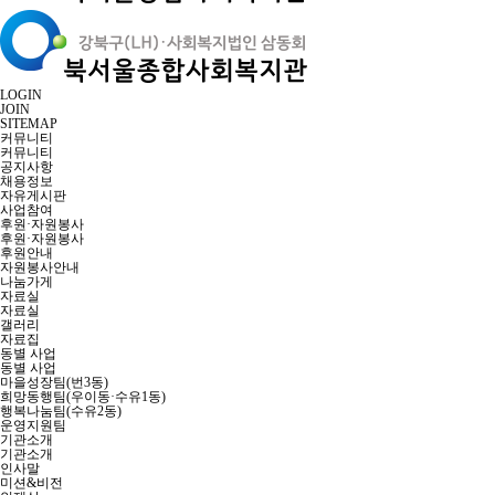
LOGIN
JOIN
SITEMAP
커뮤니티
커뮤니티
공지사항
채용정보
자유게시판
사업참여
후원·자원봉사
후원·자원봉사
후원안내
자원봉사안내
나눔가게
자료실
자료실
갤러리
자료집
동별 사업
동별 사업
마을성장팀(번3동)
희망동행팀(우이동·수유1동)
행복나눔팀(수유2동)
운영지원팀
기관소개
기관소개
인사말
미션&비전