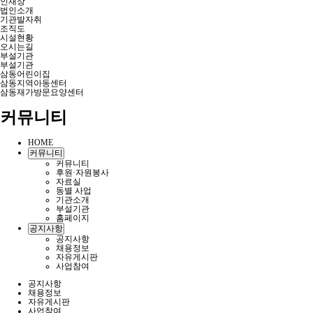
인재상
법인소개
기관발자취
조직도
시설현황
오시는길
부설기관
부설기관
삼동어린이집
삼동지역아동센터
삼동재가방문요양센터
커뮤니티
HOME
커뮤니티
커뮤니티
후원·자원봉사
자료실
동별 사업
기관소개
부설기관
홈페이지
공지사항
공지사항
채용정보
자유게시판
사업참여
공지사항
채용정보
자유게시판
사업참여