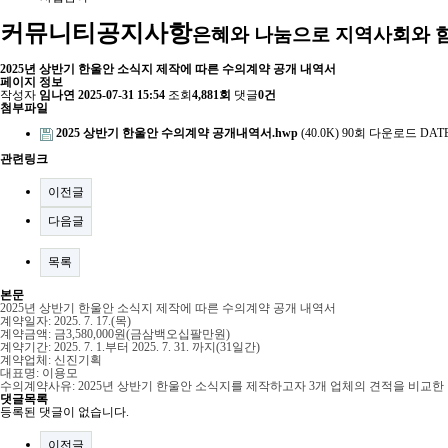
커뮤니티
공지사항
은혜와 나눔으로 지역사회와 
2025년 상반기 한울안 소식지 제작에 따른 수의계약 공개 내역서
페이지 정보
작성자
임나연
2025-07-31 15:54
조회
4,881회
댓글
0건
첨부파일
2025 상반기 한울안 수의계약 공개내역서.hwp
(40.0K)
90회 다운로드
DATE 
관련링크
이전글
다음글
목록
본문
2025년 상반기 한울안 소식지 제작에 따른 수의계약 공개 내역서
계약일자: 2025. 7. 17.(목)
계약금액: 금3,580,000원(금삼백오십팔만원)
계약기간: 2025. 7. 1.부터 2025. 7. 31. 까지(31일간)
계약업체: 신진기획
대표명: 이용모
수의계약사유: 2025년 상반기 한울안 소식지를 제작하고자 3개 업체의 견적을 비교
댓글목록
등록된 댓글이 없습니다.
이전글