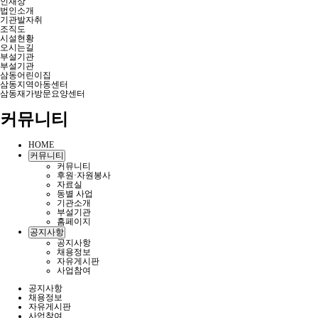
인재상
법인소개
기관발자취
조직도
시설현황
오시는길
부설기관
부설기관
삼동어린이집
삼동지역아동센터
삼동재가방문요양센터
커뮤니티
HOME
커뮤니티
커뮤니티
후원·자원봉사
자료실
동별 사업
기관소개
부설기관
홈페이지
공지사항
공지사항
채용정보
자유게시판
사업참여
공지사항
채용정보
자유게시판
사업참여