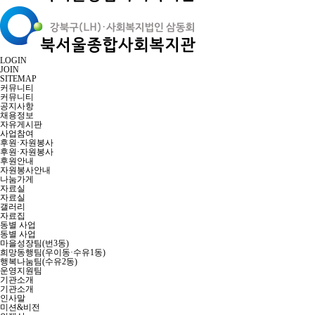
LOGIN
JOIN
SITEMAP
커뮤니티
커뮤니티
공지사항
채용정보
자유게시판
사업참여
후원·자원봉사
후원·자원봉사
후원안내
자원봉사안내
나눔가게
자료실
자료실
갤러리
자료집
동별 사업
동별 사업
마을성장팀(번3동)
희망동행팀(우이동·수유1동)
행복나눔팀(수유2동)
운영지원팀
기관소개
기관소개
인사말
미션&비전