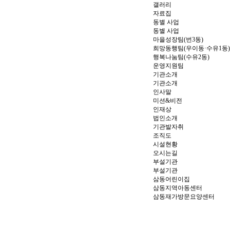
갤러리
자료집
동별 사업
동별 사업
마을성장팀(번3동)
희망동행팀(우이동·수유1동)
행복나눔팀(수유2동)
운영지원팀
기관소개
기관소개
인사말
미션&비전
인재상
법인소개
기관발자취
조직도
시설현황
오시는길
부설기관
부설기관
삼동어린이집
삼동지역아동센터
삼동재가방문요양센터