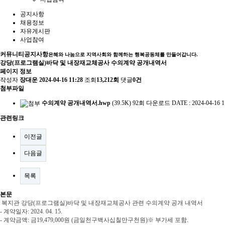
공지사항
채용정보
자유게시판
사업참여
커뮤니티
공지사항
은혜와 나눔으로 지역사회와 함께하는 행복공동체를 만들어갑니다.
강당(프로그램실)바닥 및 내장재교체공사 수의계약 공개내역서
페이지 정보
작성자
장대운
2024-04-16 11:28
조회
13,212회
댓글
0건
첨부파일
수의계약 공개내역서.hwp
(39.5K)
92회 다운로드
DATE : 2024-04-16 1
관련링크
이전글
다음글
목록
본문
복지관 강당(프로그램실)바닥 및 내장재교체공사 관련 수의계약 공개 내역서
- 계약일자
: 2024. 04. 15.
- 계약금액
:
금
19,479,000
원
(
금일천구백사십칠만구천원
)
※
부가세 포함
.