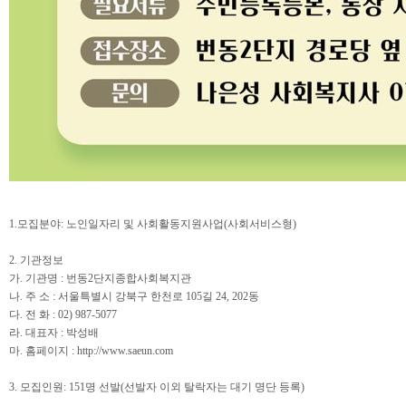
1.
모집분야
:
노인일자리 및 사회활동지원사업
(
사회서비스형
)
2.
기관정보
가
.
기관명
:
번동
2
단지종합사회복지관
나
.
주 소
:
서울특별시 강북구 한천로
105
길
24, 202
동
다
.
전 화
: 02) 987-5077
라
.
대표자
:
박성배
마
.
홈페이지
: http://www.saeun.com
3.
모집인원
: 151
명 선발
(
선발자 이외 탈락자는 대기 명단 등록
)