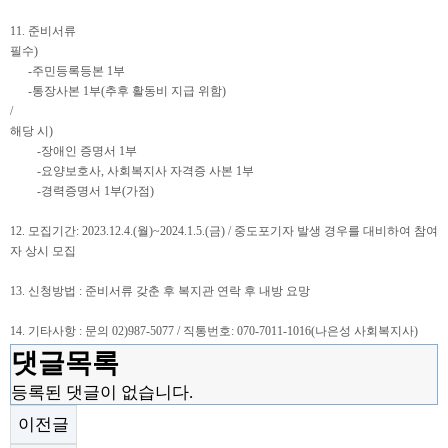
11.
준비서류
필수)
-주민등록등본
1
부
-통장사본
1
부
(
추후 활동비 지급 위함
)
/
해당 시)
-
장애인 증명서
1
부
-요양보호사, 사회복지사 자격증 사본 1부
-경력증명서 1부(가점)
12.
모집기간
: 2023.12.4.(
월
)~2024.1.5.(금
) /
중도포기자 발생 경우를 대비하여 참여
자 상시 모집
13.
신청방법
:
준비서류 갖춘 후 복지관 연락 후 내방 요망
14.
기타사항
:
문의
02)987-5077 /
직통번호
: 070-7011-1016(
나은성 사회복지사
)
댓글목록
등록된 댓글이 없습니다.
이전글