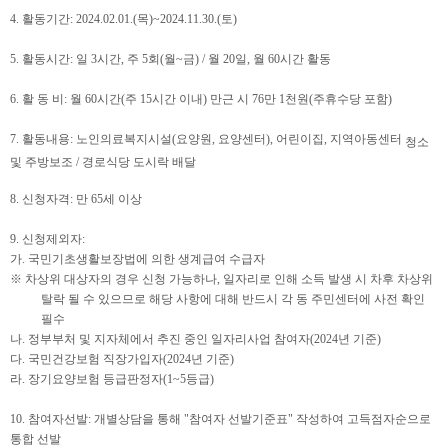
4.
활동기간
: 2024.02.01.(
목
)~2024.11.30.(
토
)
5.
활동시간
: 일 3시간,
주
5
회
(
월
~
금
) / 월 20일,
월
60
시간 활동
6.
활 동 비
:
월
60
시간
(
주
15
시간 이내
)
만근 시
76
만
1
천원
(
주휴수당 포함
)
7.
활동내용
:
노인의료복지시설
(
요양원
,
요양센터
), 어린이집, 지역아동센터
청소
및 주방보조 /
경로식당 도시락 배달
8.
신청자격
:
만
65
세 이상
9.
신청제외자
:
가
.
국민기초생활보장법에 의한 생계급여 수급자
※
차상위 대상자의 경우 신청 가능하나
,
일자리로 인해 소득 발생 시 차후 차상위
탈락 될 수 있으므로 해당 사항에 대해 반드시 각 동 주민센터에 사전 확인
필수
나
.
정부부처 및 지자체에서 추진 중인 일자리사업 참여자
(2024
년 기준
)
다
.
국민건강보험 직장가입자
(2024
년 기준
)
라
.
장기요양보험 등급판정자
(1~5
등급
)
10.
참여자선발
:
개별상담을 통해
"
참여자 선발기준표
"
작성하여 고득점자순으로
통합 선발