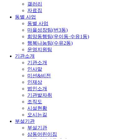
갤러리
자료집
동별 사업
동별 사업
마을성장팀(번3동)
희망동행팀(우이동·수유1동)
행복나눔팀(수유2동)
운영지원팀
기관소개
기관소개
인사말
미션&비전
인재상
법인소개
기관발자취
조직도
시설현황
오시는길
부설기관
부설기관
삼동어린이집