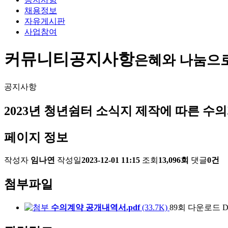
채용정보
자유게시판
사업참여
커뮤니티
공지사항
은혜와 나눔으
공지사항
2023년 청년쉼터 소식지 제작에 따른 수
페이지 정보
작성자
임나연
작성일
2023-12-01 11:15
조회
13,096회
댓글
0건
첨부파일
수의계약 공개내역서.pdf
(33.7K)
89회 다운로드
D