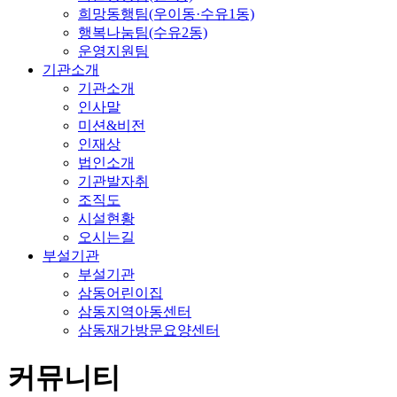
희망동행팀(우이동·수유1동)
행복나눔팀(수유2동)
운영지원팀
기관소개
기관소개
인사말
미션&비전
인재상
법인소개
기관발자취
조직도
시설현황
오시는길
부설기관
부설기관
삼동어린이집
삼동지역아동센터
삼동재가방문요양센터
커뮤니티