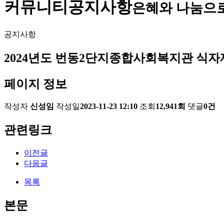
커뮤니티
공지사항
은혜와 나눔으
공지사항
2024년도 번동2단지종합사회복지관 식자재
페이지 정보
작성자
신성임
작성일
2023-11-23 12:10
조회
12,941회
댓글
0건
관련링크
이전글
다음글
목록
본문