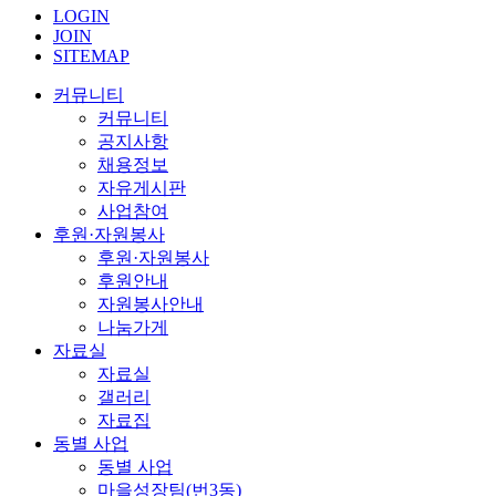
LOGIN
JOIN
SITEMAP
커뮤니티
커뮤니티
공지사항
채용정보
자유게시판
사업참여
후원·자원봉사
후원·자원봉사
후원안내
자원봉사안내
나눔가게
자료실
자료실
갤러리
자료집
동별 사업
동별 사업
마을성장팀(번3동)