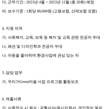
다
.
근무기간
: 2023
년
4
월
~ 2023
년
12
월
(
총
20
회
)
예정
라
.
보수기준
: 1
회당
80,000
원
(
고용보험
,
산재보험 포함
)
4.
지원 자격
가
.
사회복지
,
교육
,
보육 등 복지 및 교육 관련 전공자 우대
나
.
패션 및 디자인학과 전공자 우대
나
.
아동을 좋아하며 환경사업에 관심 있는 자
5.
담당 업무
가
.
우리가
Green
마을 사업 프로그램 활동보조
6.
제출서류
가
.
서류접수 시 필수
:
공통서식
(
응시지원서
,
개인정보 동의