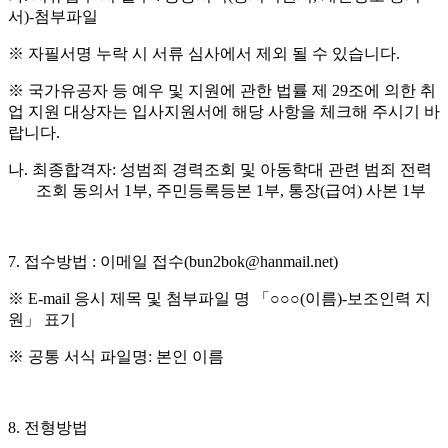
서
)-
첨부파일
※
자필서명 누락 시 서류 심사에서 제외 될 수 있습니다
.
※
국가유공자 등 예우 및 지원에 관한 법률 제
29
조에 의한 취
업 지원 대상자는 입사지원서에 해당 사항을 체크해 주시기 바
랍니다
.
나
.
최종합격자
:
성범죄 경력조회 및 아동학대 관련 범죄 전력
조회 동의서
1
부
,
주민등록등본
1
부
,
통장
(
급여
)
사본
1
부
7.
접수방법
:
이메일 접수
(bun2bok@hanmail.net)
※
E-mail
응시 제목 및 첨부파일 명
「○○○
(
이름
)-
보조인력 지
원
」
표기
※
공통 서식 파일명
:
본인 이름
8.
전형방법