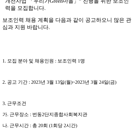
개선사업
「
우리가
Green
마을
」
”
진행을 위한 보조인
력을 모집합니다
.
보조인력 채용 계획을 다음과 같이 공고하오니 많은 관
심과 지원 바랍니다
.
1.
모집 분야 및 채용인원
:
보조인력
1
명
2.
공고 기간
: 2023
년
3
월
13
일
(
월
)~2023
년
3
월
24
일
(
금
)
3.
근무조건
가
.
근무장소
:
번동
2
단지종합사회복지관
나
.
근무시간
:
총
20
회
(1
회당
2
시간
)