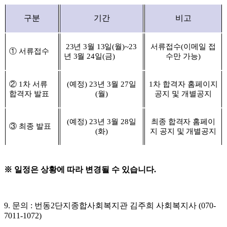
구분
기간
비고
23
년
3
월
13
일
(
월
)~23
서류접수
(
이메일 접
①
서류접수
년
3
월
24
일
(
금
)
수만 가능
)
②
1
차 서류
(
예정
) 23
년
3
월
27
일
1
차 합격자 홈페이지
합격자 발표
(
월
)
공지 및 개별공지
(
예정
) 23
년
3
월
28
일
최종 합격자 홈페이
③
최종 발표
(
화
)
지 공지 및 개별공지
※
일정은 상황에 따라 변경될 수 있습니다
.
9.
문의
:
번동
2
단지종합사회복지관 김주희 사회복지사
(070-
7011-1072)