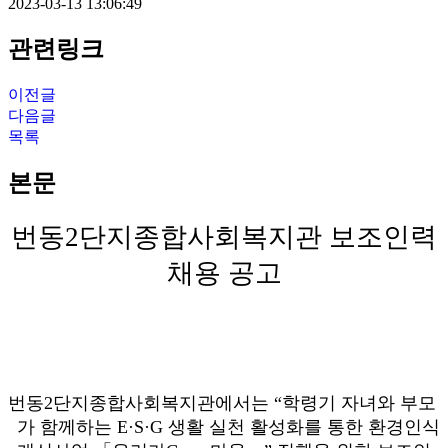
2023-03-13 13:06:49
관련링크
이전글
다음글
목록
본문
번동
2
단지종합사회복지관 보조인력
채용 공고
번동
2
단지종합사회복지관에서는
“
학령기 자녀와 부모
가 함께하는
E·S·G
생활 실천 활성화를 통한 환경인식