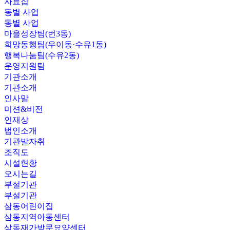
자료집
동별 사업
동별 사업
마을성장팀(번3동)
희망동행팀(우이동·수유1동)
행복나눔팀(수유2동)
운영지원팀
기관소개
기관소개
인사말
미션&비전
인재상
법인소개
기관발자취
조직도
시설현황
오시는길
부설기관
부설기관
삼동어린이집
삼동지역아동센터
삼동재가방문요양센터