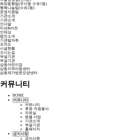
희망동행팀(우이동·수유1동)
행복나눔팀(수유2동)
운영지원팀
기관소개
기관소개
인사말
미션&비전
인재상
법인소개
기관발자취
조직도
시설현황
오시는길
부설기관
부설기관
삼동어린이집
삼동지역아동센터
삼동재가방문요양센터
커뮤니티
HOME
커뮤니티
커뮤니티
후원·자원봉사
자료실
동별 사업
기관소개
부설기관
홈페이지
공지사항
공지사항