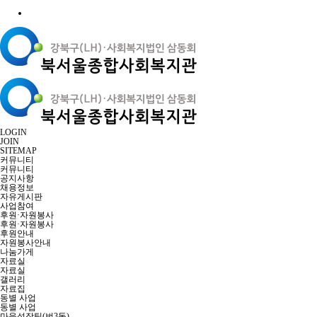
LOGIN
JOIN
SITEMAP
커뮤니티
커뮤니티
공지사항
채용정보
자유게시판
사업참여
후원·자원봉사
후원·자원봉사
후원안내
자원봉사안내
나눔가게
자료실
자료실
갤러리
자료집
동별 사업
동별 사업
마을성장팀(번3동)