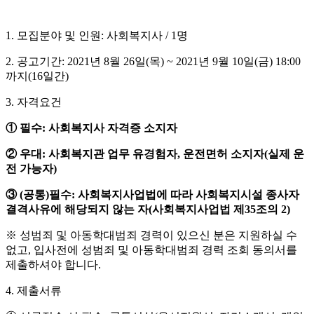
1.
모집분야 및 인원
:
사회복지사
/ 1
명
2.
공고기간
: 2021
년
8
월
26
일
(
목
) ~ 2021
년
9
월
10
일
(
금
) 18:00
까지
(16
일간
)
3.
자격요건
①
필수
:
사회복지사 자격증 소지자
②
우대
:
사회복지관 업무 유경험자
,
운전면허 소지자
(
실제 운
전 가능자
)
③
(
공통
)
필수
:
사회복지사업법에 따라 사회복지시설 종사자
결격사유에 해당되지 않는 자
(
사회복지사업법 제
35
조의
2)
※
성범죄 및 아동학대범죄 경력이 있으신 분은 지원하실 수
없고
,
입사전에 성범죄 및 아동학대범죄 경력 조회 동의서를
제출하셔야 합니다
.
4.
제출서류