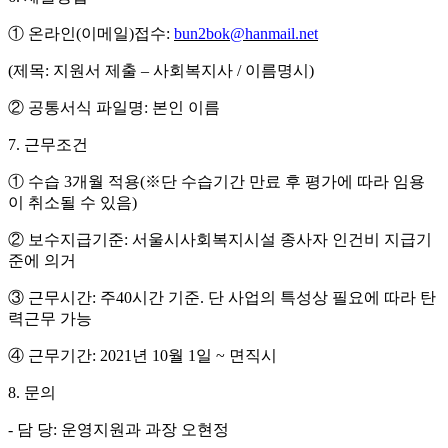
①
온라인
(
이메일
)
접수
:
bun2bok@hanmail.net
(
제목
:
지원서 제출
–
사회복지사
/
이름명시
)
②
공통서식 파일명
:
본인 이름
7.
근무조건
①
수습
3
개월 적용
(
※
단 수습기간 만료 후 평가에 따라 임용
이 취소될 수 있음
)
②
보수지급기준
:
서울시사회복지시설 종사자 인건비 지급기
준에 의거
③
근무시간
:
주
40
시간 기준
.
단 사업의 특성상 필요에 따라 탄
력근무 가능
④
근무기간
: 2021
년
10
월
1
일
~
면직시
8.
문의
-
담 당
:
운영지원과 과장 오현정