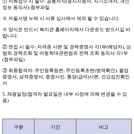
①
서류접수 시 필수
:
공통서식
(
응시지원서
,
자기소개서
,
개인
정보 동의서
)-
첨부파일
※
자필서명 누락 시 서류 심사에서 제외 될 수 있습니다
.
※
양식은 반드시 복지관 홈페이지에서 다운로드 받으시길 바
랍니다
.
②
면접 시 필수
:
자격증 사본 및 경력증명서 각
1
부
(
해당자
),
성
범죄 경력조회 및 아동학대관련범죄 전력 조회 동의서 각
1
부
(
첨부파일
)
③
최종합격자
:
주민등록등본
,
주민등록초본
(
병역확인
),
졸업
증명서
,
성적증명서
,
증명사진
,
통장
(
급여
)
사본
,
건강검진확인
서
5.
채용일정
(
합격자 발표일은 내부 사정에 의해 변경될 수 있
음
)
구분
기간
비고