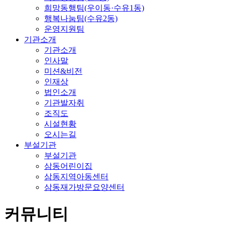
희망동행팀(우이동·수유1동)
행복나눔팀(수유2동)
운영지원팀
기관소개
기관소개
인사말
미션&비전
인재상
법인소개
기관발자취
조직도
시설현황
오시는길
부설기관
부설기관
삼동어린이집
삼동지역아동센터
삼동재가방문요양센터
커뮤니티