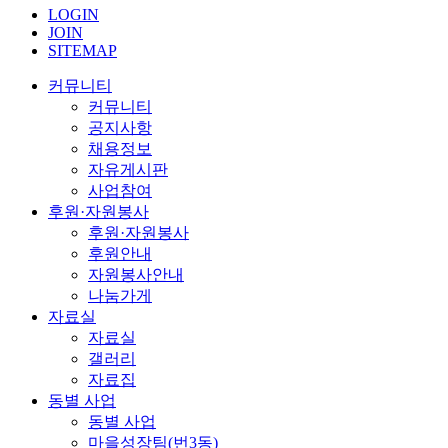
LOGIN
JOIN
SITEMAP
커뮤니티
커뮤니티
공지사항
채용정보
자유게시판
사업참여
후원·자원봉사
후원·자원봉사
후원안내
자원봉사안내
나눔가게
자료실
자료실
갤러리
자료집
동별 사업
동별 사업
마을성장팀(번3동)