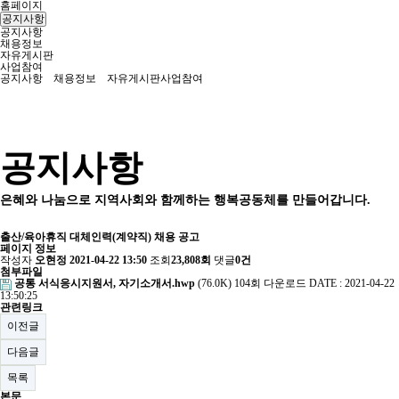
홈페이지
공지사항
공지사항
채용정보
자유게시판
사업참여
공지사항
채용정보
자유게시판
사업참여
공지사항
은혜와 나눔으로 지역사회와 함께하는 행복공동체를 만들어갑니다.
출산/육아휴직 대체인력(계약직) 채용 공고
페이지 정보
작성자
오현정
2021-04-22 13:50
조회
23,808회
댓글
0건
첨부파일
공통 서식응시지원서, 자기소개서.hwp
(76.0K)
104회 다운로드
DATE : 2021-04-22
13:50:25
관련링크
이전글
다음글
목록
본문