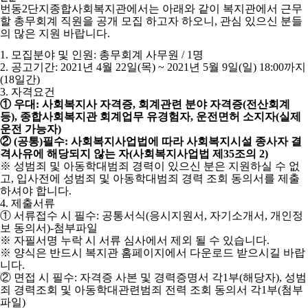
번동
2
단지종합사회복지관에서는 아래와 같이 복지관에서 근무
할 총무회계 직원을 공개 모집 하고자 하오니
,
관심 있으신 분들
의 많은 지원 바랍니다
.
1.
모집분야 및 인원
:
총무회계 사무원
/ 1
명
2.
공고기간
: 2021
년
4
월
22
일
(
목
) ~ 2021
년
5
월
9
일
(
일
) 18:00
까지
(18
일간
)
3.
자격요건
①
우대
:
사회복지사 자격증
,
회계관련 분야 자격증
(
전산회계
등
),
종합사회복지관 회계업무 유경험자
,
운전면허 소지자
(
실제
운전 가능자
)
②
(
공통
)
필수
:
사회복지사업법에 따라 사회복지시설 종사자 결
격사유에 해당되지 않는 자
(
사회복지사업법 제
35
조의
2)
※
성범죄 및 아동학대범죄 경력이 있으신 분은 지원하실 수 없
고
,
입사전에 성범죄 및 아동학대범죄 경력 조회 동의서를 제출
하셔야 합니다
.
4.
제출서류
①
서류접수 시 필수
:
공통서식
(
응시지원서
,
자기소개서
,
개인정
보 동의서
)-
첨부파일
※
자필서명 누락 시 서류 심사에서 제외 될 수 있습니다
.
※
양식은 반드시 복지관 홈페이지에서 다운로드 받으시길 바랍
니다
.
②
면접 시 필수
:
자격증 사본 및 경력증명서 각
1
부
(
해당자
),
성범
죄 경력조회 및 아동학대관련범죄 전력 조회 동의서 각
1
부
(
첨부
파일
)