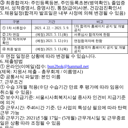
③
최종합격자
:
주민등록등본
,
주민등록초본
(
병역확인
),
졸업증
명서
,
성적증명서
,
증명사진
,
통장
(
급여
)
사본
,
건강검진확인서
5.
채용일정
(
합격자 발표일은 내부 사정에 의해 변경될 수 있음
)
구분
기간
비고
1
차 합격자 홈페이지 공지 및 개별
①
1
차 서류접수
2021. 4. 22. ~ 2021. 5. 9.
공지
②
2
차 면접
(
예정
) 2021. 5. 11.(
화
)
서류심사 합격자에 한함
③
3
차 적격여부
(
예정
) 2021. 5. 12.(
수
)
면접합격자에 한함
확인
최종합격자 홈페이지 공지 및 개별
④
최종 발표
(
예정
) 2021. 5. 13.(
목
)
공지
※
면접 일정은 상황에 따라 변경될 수 있습니다
.
6.
제출방법
①
온라인
(
이메일
)
접수
:
bun2bok@hanmail.net
(
제목
:
지원서 제출
–
총무회계
/
이름명시
)
②
공통서식 파일명
:
본인 이름
7.
근무조건
①
수습
3
개월 적용
(
※
단 수습기간 만료 후 평가에 따라 임용이
취소될 수 있음
)
②
보수지급기준
:
서울시사회복지시설 종사자 인건비 지급기준
에 의거
③
근무시간
:
주
40
시간 기준
.
단 사업의 특성상 필요에 따라 탄력
근무 가능
④
근무기간
: 2021
년
5
월
17
일
~ (5
개월
)
근무개시일 및 근무종료
일은 상황 따라 조정될 수 있음