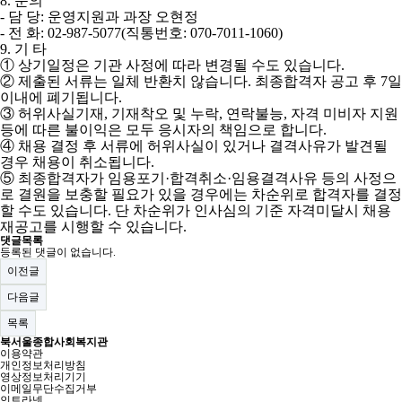
8.
문의
-
담 당
:
운영지원과 과장 오현정
-
전 화
: 02-987-5077(
직통번호
: 070-7011-1060)
9.
기 타
①
상기일정은 기관 사정에 따라 변경될 수도 있습니다
.
②
제출된 서류는 일체 반환치 않습니다
.
최종합격자 공고 후
7
일
이내에 폐기됩니다
.
③
허위사실기재
,
기재착오 및 누락
,
연락불능
,
자격 미비자 지원
등에 따른 불이익은 모두 응시자의 책임으로 합니다
.
④
채용 결정 후 서류에 허위사실이 있거나 결격사유가 발견될
경우 채용이 취소됩니다
.
⑤
최종합격자가 임용포기
·
합격취소
·
임용결격사유 등의 사정으
로 결원을 보충할 필요가 있을 경우에는 차순위로 합격자를 결정
할 수도 있습니다
.
단 차순위가 인사심의 기준 자격미달시 채용
재공고를 시행할 수 있습니다
.
댓글목록
등록된 댓글이 없습니다.
이전글
다음글
목록
북서울종합사회복지관
이용약관
개인정보처리방침
영상정보처리기기
이메일무단수집거부
인트라넷