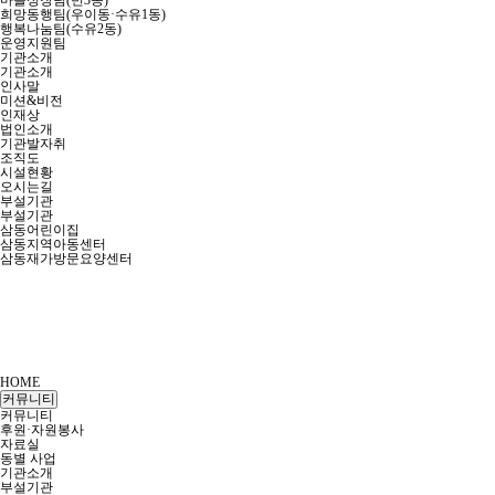
마을성장팀(번3동)
희망동행팀(우이동·수유1동)
행복나눔팀(수유2동)
운영지원팀
기관소개
기관소개
인사말
미션&비전
인재상
법인소개
기관발자취
조직도
시설현황
오시는길
부설기관
부설기관
삼동어린이집
삼동지역아동센터
삼동재가방문요양센터
HOME
커뮤니티
커뮤니티
후원·자원봉사
자료실
동별 사업
기관소개
부설기관