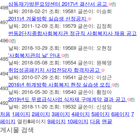
삼동재가방문요양센터 2017년 결산서 공고
498
날짜: 2018-02-21
조회: 19581
글쓴이:
이승희
2011년 겨울방학 실습생 선정공지
497
날짜: 2011-12-09
조회: 19579
글쓴이:
김정희
번동2단지종합사회복지관 정규직 사회복지사 채용 공고
496
날짜: 2018-10-29
조회: 19569
글쓴이:
오현정
'사회복지관의 날' 안내
495
날짜: 2018-05-08
조회: 19554
글쓴이:
원혜영
취업성공패키지 사업전담자 합격자공고
494
날짜: 2010-07-29
조회: 19541
글쓴이:
이성근
2016년 하계방학 사회복지 현장 실습생 모집
493
날짜: 2016-05-30
조회: 19540
글쓴이:
황정아
2019년도 무료급식사업 식자재 구매계약 결과 공고
492
날짜: 2018-11-20
조회: 19532
글쓴이:
신성임
처음
1
페이지
2
페이지
3
페이지
4
페이지
5
페이지
6
페이지
7
페이지
열린
페이지
9
페이지
10
페이지
다음
맨끝
8
게시물 검색