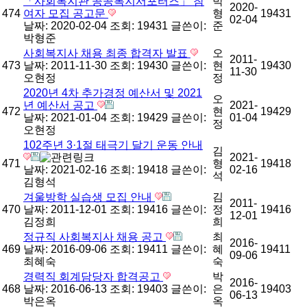
「사회복지관 공공복지서포터즈」 참
박
2020-
474
여자 모집 공고문
형
19431
02-04
날짜: 2020-02-04
조회: 19431
글쓴이:
준
박형준
사회복지사 채용 최종 합격자 발표
오
2011-
473
날짜: 2011-11-30
조회: 19430
글쓴이:
현
19430
11-30
오현정
정
2020년 4차 추가경정 예산서 및 2021
오
년 예산서 공고
2021-
472
현
19429
날짜: 2021-01-04
조회: 19429
글쓴이:
01-04
정
오현정
102주년 3·1절 태극기 달기 운동 안내
김
2021-
471
형
19418
날짜: 2021-02-16
조회: 19418
글쓴이:
02-16
석
김형석
겨울방학 실습생 모집 안내
김
2011-
470
날짜: 2011-12-01
조회: 19416
글쓴이:
정
19416
12-01
김정희
희
정규직 사회복지사 채용 공고
최
2016-
469
날짜: 2016-09-06
조회: 19411
글쓴이:
혜
19411
09-06
최혜숙
숙
경력직 회계담당자 합격공고
박
2016-
468
날짜: 2016-06-13
조회: 19403
글쓴이:
은
19403
06-13
박은옥
옥