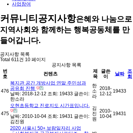
사업참여
커뮤니티
공지사항
은혜와 나눔으로
지역사회와 함께하는 행복공동체를 만
들어갑니다.
공지사항 목록
Total 611건
10 페이지
공지사항 목록
번
제
글쓴
조
컨텐츠
날짜
호
목
이
회
복지관 공간 개방사업 연말 주민성과
한
공유회 진행
2018-
476
소
19433
날짜: 2018-12-12
조회: 19433
글쓴이:
12-12
라
한소라
오현초등학교 진로지도 시간표입니다.
김
2010-
475
진
19431
날짜: 2010-10-04
조회: 19431
글쓴이:
10-04
원
김진원
2020 서울시 50+ 보람일자리 사업