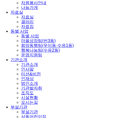
자원봉사안내
나눔가게
자료실
자료실
갤러리
자료집
동별 사업
동별 사업
마을성장팀(번3동)
희망동행팀(우이동·수유1동)
행복나눔팀(수유2동)
운영지원팀
기관소개
기관소개
인사말
미션&비전
인재상
법인소개
기관발자취
조직도
시설현황
오시는길
부설기관
부설기관
삼동어린이집