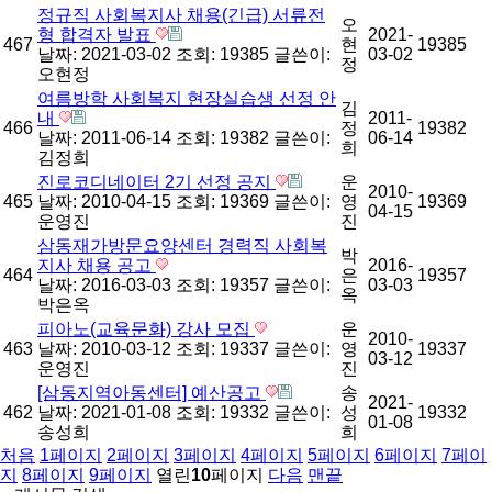
정규직 사회복지사 채용(긴급) 서류전
오
형 합격자 발표
2021-
467
현
19385
날짜: 2021-03-02
조회: 19385
글쓴이:
03-02
정
오현정
여름방학 사회복지 현장실습생 선정 안
김
내
2011-
466
정
19382
날짜: 2011-06-14
조회: 19382
글쓴이:
06-14
희
김정희
진로코디네이터 2기 선정 공지
운
2010-
465
날짜: 2010-04-15
조회: 19369
글쓴이:
영
19369
04-15
운영진
진
삼동재가방문요양센터 경력직 사회복
박
지사 채용 공고
2016-
464
은
19357
날짜: 2016-03-03
조회: 19357
글쓴이:
03-03
옥
박은옥
피아노(교육문화) 강사 모집
운
2010-
463
날짜: 2010-03-12
조회: 19337
글쓴이:
영
19337
03-12
운영진
진
[삼동지역아동센터] 예산공고
송
2021-
462
날짜: 2021-01-08
조회: 19332
글쓴이:
성
19332
01-08
송성희
희
처음
1
페이지
2
페이지
3
페이지
4
페이지
5
페이지
6
페이지
7
페이
지
8
페이지
9
페이지
열린
10
페이지
다음
맨끝