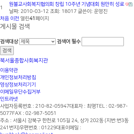
원불교사회복지협의회 창립 10주년 기념대회 원만히 성료
1
날짜: 2010-03-12
조회: 18017
글쓴이:
운영진
처음
이전
열린
41
페이지
게시물 검색
검색대상
검색어
필수
북서울종합사회복지관
이용약관
개인정보처리방침
영상정보처리기기
이메일무단수집거부
인트라넷
사업자등록번호 : 210-82-05947
대표자 : 최명
TEL : 02-987-
5077
FAX : 02-987-5051
주소 : 서울시 강북구 한천로 105길 24, 상가 202동 (지번:번3동
241번지)
우편번호 : 01229
대표이메일 :