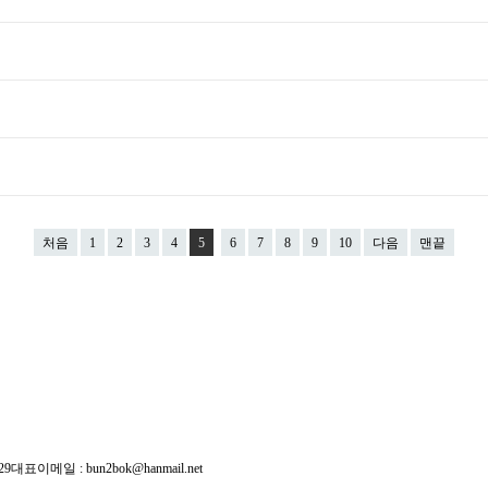
처음
1
2
3
4
5
6
7
8
9
10
다음
맨끝
29
대표이메일 :
bun2bok@hanmail.net