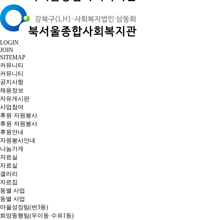
LOGIN
JOIN
SITEMAP
커뮤니티
커뮤니티
공지사항
채용정보
자유게시판
사업참여
후원·자원봉사
후원·자원봉사
후원안내
자원봉사안내
나눔가게
자료실
자료실
갤러리
자료집
동별 사업
동별 사업
마을성장팀(번3동)
희망동행팀(우이동·수유1동)