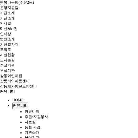
행복나눔팀(수유2동)
운영지원팀
기관소개
기관소개
인사말
미션&비전
인재상
법인소개
기관발자취
조직도
시설현황
오시는길
부설기관
부설기관
삼동어린이집
삼동지역아동센터
삼동재가방문요양센터
커뮤니티
HOME
커뮤니티
커뮤니티
후원·자원봉사
자료실
동별 사업
기관소개
부설기관