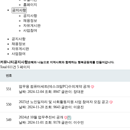
홈페이지
공지사항
공지사항
채용정보
자유게시판
사업참여
공지사항
채용정보
자유게시판
사업참여
커뮤니티
공지사항
은혜와 나눔으로 지역사회와 함께하는 행복공동체를 만들어갑니다.
Total 611건
5 페이지
번호
업무용 컴퓨터세트(데스크탑PC)수의계약 공개
551
날짜: 2024-12-04
조회: 8947
글쓴이:
장대운
2025년 노인일자리 및 사회활동지원 사업 참여자 모집 공고
550
날짜: 2024-11-20
조회: 9643
글쓴이:
이윤진
2024년 10월 업무추진비 공개
549
날짜: 2024-11-01
조회: 9178
글쓴이:
이수민