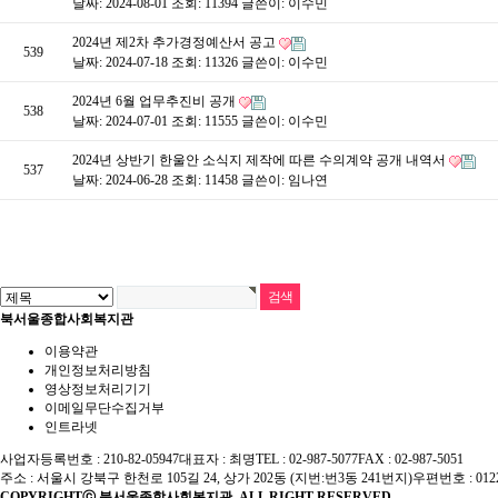
날짜: 2024-08-01
조회: 11394
글쓴이:
이수민
2024년 제2차 추가경정예산서 공고
539
날짜: 2024-07-18
조회: 11326
글쓴이:
이수민
2024년 6월 업무추진비 공개
538
날짜: 2024-07-01
조회: 11555
글쓴이:
이수민
2024년 상반기 한울안 소식지 제작에 따른 수의계약 공개 내역서
537
날짜: 2024-06-28
조회: 11458
글쓴이:
임나연
북서울종합사회복지관
이용약관
개인정보처리방침
영상정보처리기기
이메일무단수집거부
인트라넷
사업자등록번호 : 210-82-05947
대표자 : 최명
TEL : 02-987-5077
FAX : 02-987-5051
주소 : 서울시 강북구 한천로 105길 24, 상가 202동 (지번:번3동 241번지)
우편번호 : 012
COPYRIGHTⓒ 북서울종합사회복지관. ALL RIGHT RESERVED.