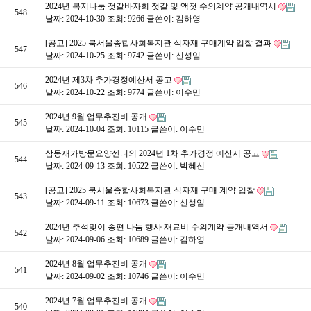
2024년 복지나눔 젓갈바자회 젓갈 및 액젓 수의계약 공개내역서
548
날짜: 2024-10-30
조회: 9266
글쓴이:
김하영
[공고] 2025 북서울종합사회복지관 식자재 구매계약 입찰 결과
547
날짜: 2024-10-25
조회: 9742
글쓴이:
신성임
2024년 제3차 추가경정예산서 공고
546
날짜: 2024-10-22
조회: 9774
글쓴이:
이수민
2024년 9월 업무추진비 공개
545
날짜: 2024-10-04
조회: 10115
글쓴이:
이수민
삼동재가방문요양센터의 2024년 1차 추가경정 예산서 공고
544
날짜: 2024-09-13
조회: 10522
글쓴이:
박혜신
[공고] 2025 북서울종합사회복지관 식자재 구매 계약 입찰
543
날짜: 2024-09-11
조회: 10673
글쓴이:
신성임
2024년 추석맞이 송편 나눔 행사 재료비 수의계약 공개내역서
542
날짜: 2024-09-06
조회: 10689
글쓴이:
김하영
2024년 8월 업무추진비 공개
541
날짜: 2024-09-02
조회: 10746
글쓴이:
이수민
2024년 7월 업무추진비 공개
540